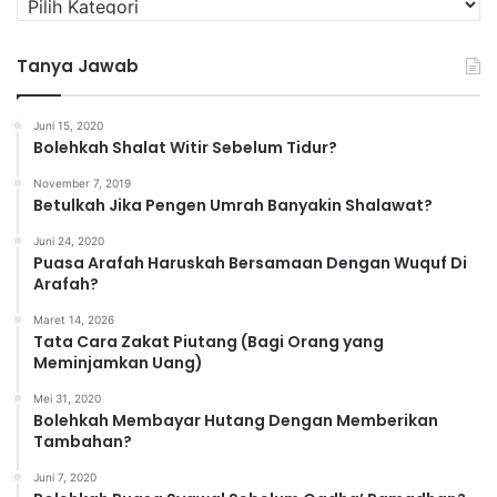
a
t
Tanya Jawab
e
g
o
Juni 15, 2020
r
Bolehkah Shalat Witir Sebelum Tidur?
i
November 7, 2019
Betulkah Jika Pengen Umrah Banyakin Shalawat?
Juni 24, 2020
Puasa Arafah Haruskah Bersamaan Dengan Wuquf Di
Arafah?
Maret 14, 2026
Tata Cara Zakat Piutang (Bagi Orang yang
Meminjamkan Uang)
Mei 31, 2020
Bolehkah Membayar Hutang Dengan Memberikan
Tambahan?
Juni 7, 2020