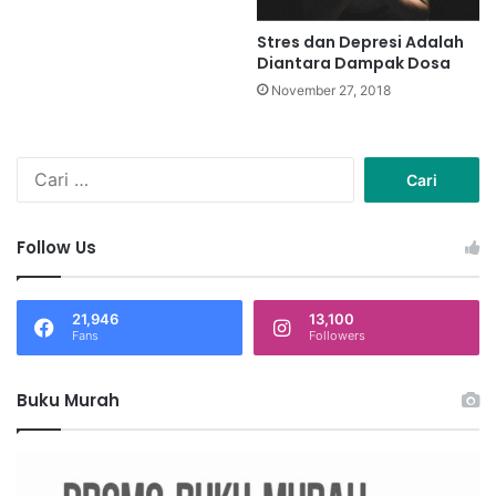
Stres dan Depresi Adalah
Diantara Dampak Dosa
November 27, 2018
C
a
r
i
Follow Us
u
n
t
21,946
13,100
u
Fans
Followers
k
:
Buku Murah