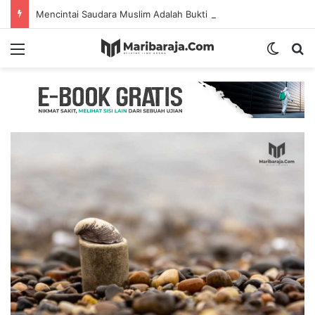
Mencintai Saudara Muslim Adalah Bukti Keimanan – Hadits Ke-13 Arbain Nawawi
Menu
Switch
S