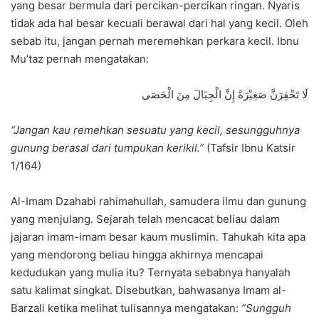
yang besar bermula dari percikan-percikan ringan. Nyaris
tidak ada hal besar kecuali berawal dari hal yang kecil. Oleh
sebab itu, jangan pernah meremehkan perkara kecil. Ibnu
Mu’taz pernah mengatakan:
لَا تَحْقِرَنَّ صَغِيْرَةً إِنَّ الْجِبَالَ مِنَ الْحَصَى
“Jangan kau remehkan sesuatu yang kecil, sesungguhnya
gunung berasal dari tumpukan kerikil.”
(Tafsir Ibnu Katsir
1/164)
Al-Imam Dzahabi rahimahullah, samudera ilmu dan gunung
yang menjulang. Sejarah telah mencacat beliau dalam
jajaran imam-imam besar kaum muslimin. Tahukah kita apa
yang mendorong beliau hingga akhirnya mencapai
kedudukan yang mulia itu? Ternyata sebabnya hanyalah
satu kalimat singkat. Disebutkan, bahwasanya Imam al-
Barzali ketika melihat tulisannya mengatakan:
”Sungguh