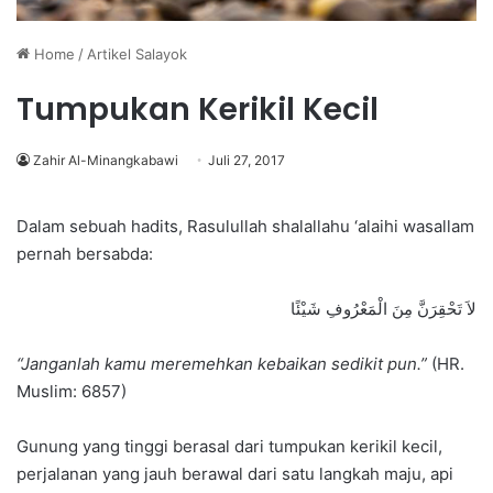
Home
/
Artikel Salayok
Tumpukan Kerikil Kecil
Zahir Al-Minangkabawi
Juli 27, 2017
Dalam sebuah hadits, Rasulullah shalallahu ‘alaihi wasallam
pernah bersabda:
لاَ تَحْقِرَنَّ مِنَ الْمَعْرُوفِ شَيْئًا
“Janganlah kamu meremehkan kebaikan sedikit pun.”
(HR.
Muslim: 6857)
Gunung yang tinggi berasal dari tumpukan kerikil kecil,
perjalanan yang jauh berawal dari satu langkah maju, api