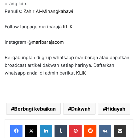
orang lain.
Penulis:
Zahir Al-Minangkabawi
Follow fanpage maribaraja
KLIK
Instagram @
maribarajacom
Bergabunglah di grup whatsapp maribaraja atau dapatkan
broadcast artikel dakwah setiap harinya. Daftarkan
whatsapp anda di admin berikut
KLIK
Berbagi kebaikan
Dakwah
Hidayah
LinkedIn
Tumblr
Pinterest
Reddit
VKontakte
Share via Email