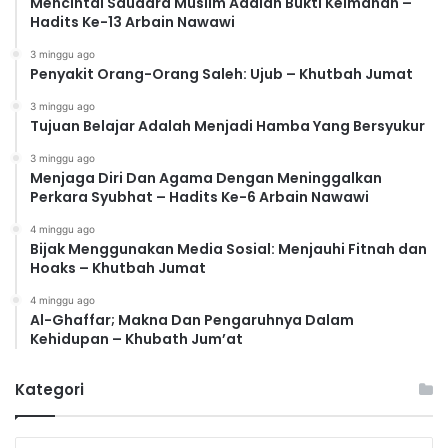
Mencintai Saudara Muslim Adalah Bukti Keimanan –
Hadits Ke-13 Arbain Nawawi
3 minggu ago
Penyakit Orang-Orang Saleh: Ujub – Khutbah Jumat
3 minggu ago
Tujuan Belajar Adalah Menjadi Hamba Yang Bersyukur
3 minggu ago
Menjaga Diri Dan Agama Dengan Meninggalkan
Perkara Syubhat – Hadits Ke-6 Arbain Nawawi
4 minggu ago
Bijak Menggunakan Media Sosial: Menjauhi Fitnah dan
Hoaks – Khutbah Jumat
4 minggu ago
Al-Ghaffar; Makna Dan Pengaruhnya Dalam
Kehidupan – Khubath Jum’at
Kategori
K