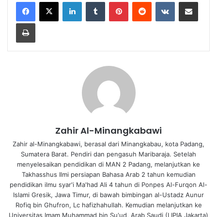
LinkedIn
Tumblr
Pinterest
Reddit
VKontakte
Share via Email
Print
Zahir Al-Minangkabawi
Zahir al-Minangkabawi, berasal dari Minangkabau, kota Padang,
Sumatera Barat. Pendiri dan pengasuh Maribaraja. Setelah
menyelesaikan pendidikan di MAN 2 Padang, melanjutkan ke
Takhasshus Ilmi persiapan Bahasa Arab 2 tahun kemudian
pendidikan ilmu syar'i Ma'had Ali 4 tahun di Ponpes Al-Furqon Al-
Islami Gresik, Jawa Timur, di bawah bimbingan al-Ustadz Aunur
Rofiq bin Ghufron, Lc hafizhahullah. Kemudian melanjutkan ke
Universitas Imam Muhammad bin Su'ud, Arab Saudi (LIPIA Jakarta)