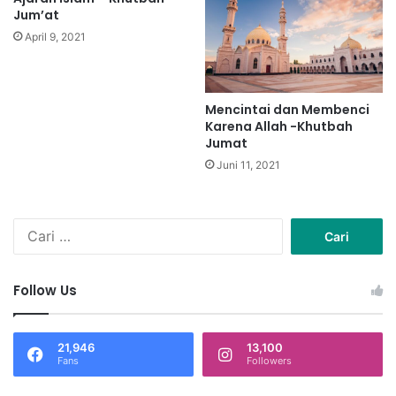
Jum’at
April 9, 2021
Mencintai dan Membenci
Karena Allah -Khutbah
Jumat
Juni 11, 2021
C
a
r
i
Follow Us
u
n
t
21,946
13,100
u
Fans
Followers
k
: