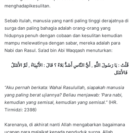
menghadapikesulitan.
Sebab itulah, manusia yang nanti paling tinggi derajatnya di
surga dan paling bahagia adalah orang-orang yang
hidupnya penuh dengan cobaan dan kesulitan kemudian
mampu melewatinya dengan sabar, mereka adalah para
Nabi dan Rasul. Sa’ad bin Abi Waqqash menuturkan:
قُلْتُ : يَا رَسُولَ اللَّهِ , أَيُّ النَّاسِ أَشَدُّ بَلاءً ؟ قَالَ : الأَنْبِيَاءُ , ثُمَّ الأَمْثَلُ
فَالأَمْثَل
“Aku pernah berkata: Wahai Rasulullah, siapakah manusia
yang paling berat ujiannya? Beliau menjawab: ‘Para nabi,
kemudian yang semisal, kemudian yang semisal.”
(HR.
Tirmidzi: 2398)
Karenanya, di akhirat nanti Allah mengabarkan bagaimana
ucapan para malaikat kepada penduduk surga. Allah