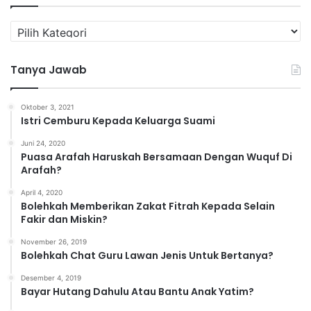
K
a
t
Tanya Jawab
e
g
o
Oktober 3, 2021
r
Istri Cemburu Kepada Keluarga Suami
i
Juni 24, 2020
Puasa Arafah Haruskah Bersamaan Dengan Wuquf Di
Arafah?
April 4, 2020
Bolehkah Memberikan Zakat Fitrah Kepada Selain
Fakir dan Miskin?
November 26, 2019
Bolehkah Chat Guru Lawan Jenis Untuk Bertanya?
Desember 4, 2019
Bayar Hutang Dahulu Atau Bantu Anak Yatim?