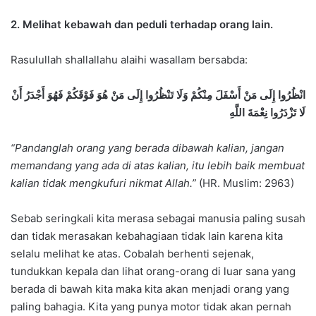
2. Melihat kebawah dan peduli terhadap orang lain.
Rasulullah shallallahu alaihi wasallam bersabda:
انْظُرُوا إِلَى مَنْ أَسْفَلَ مِنْكُمْ وَلَا تَنْظُرُوا إِلَى مَنْ هُوَ فَوْقَكُمْ فَهُوَ أَجْدَرُ أَنْ
لَا تَزْدَرُوا نِعْمَةَ اللَّهِ
“Pandanglah orang yang berada dibawah kalian, jangan
memandang yang ada di atas kalian, itu lebih baik membuat
kalian tidak mengkufuri nikmat Allah.”
(HR. Muslim: 2963)
Sebab seringkali kita merasa sebagai manusia paling susah
dan tidak merasakan kebahagiaan tidak lain karena kita
selalu melihat ke atas. Cobalah berhenti sejenak,
tundukkan kepala dan lihat orang-orang di luar sana yang
berada di bawah kita maka kita akan menjadi orang yang
paling bahagia. Kita yang punya motor tidak akan pernah