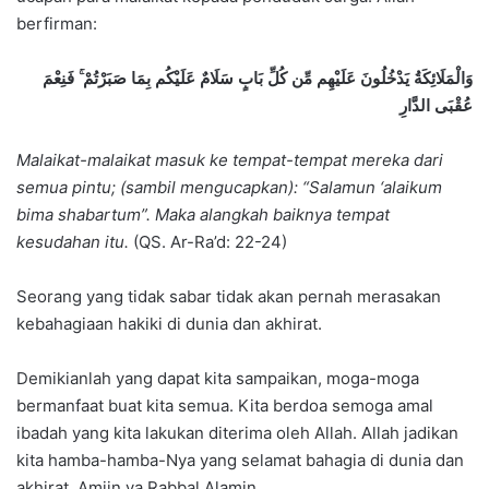
berfirman:
وَالْمَلَائِكَةُ يَدْخُلُونَ عَلَيْهِم مِّن كُلِّ بَابٍ سَلَامٌ عَلَيْكُم بِمَا صَبَرْتُمْ ۚ فَنِعْمَ
عُقْبَى الدَّارِ
Malaikat-malaikat masuk ke tempat-tempat mereka dari
semua pintu;
(sambil mengucapkan): “Salamun ‘alaikum
bima shabartum”. Maka alangkah baiknya tempat
kesudahan itu.
(QS. Ar-Ra’d: 22-24)
Seorang yang tidak sabar tidak akan pernah merasakan
kebahagiaan hakiki di dunia dan akhirat.
Demikianlah yang dapat kita sampaikan, moga-moga
bermanfaat buat kita semua. Kita berdoa semoga amal
ibadah yang kita lakukan diterima oleh Allah. Allah jadikan
kita hamba-hamba-Nya yang selamat bahagia di dunia dan
akhirat. Amiin ya Rabbal Alamin.