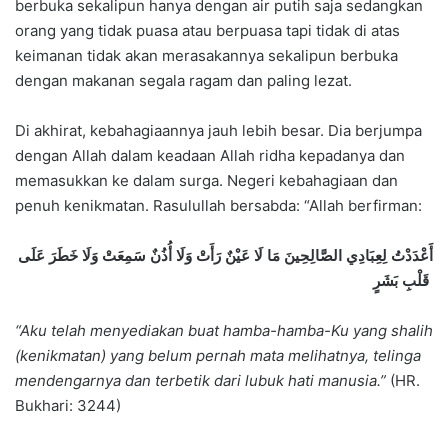
berbuka sekalipun hanya dengan air putih saja sedangkan
orang yang tidak puasa atau berpuasa tapi tidak di atas
keimanan tidak akan merasakannya sekalipun berbuka
dengan makanan segala ragam dan paling lezat.
Di akhirat, kebahagiaannya jauh lebih besar. Dia berjumpa
dengan Allah dalam keadaan Allah ridha kepadanya dan
memasukkan ke dalam surga. Negeri kebahagiaan dan
penuh kenikmatan. Rasulullah bersabda: “Allah berfirman:
أَعْدَدْتُ لِعِبَادِي الصَّالِحِينَ مَا لَا عَيْنٌ رَأَتْ وَلَا أُذُنٌ سَمِعَتْ وَلَا خَطَرَ عَلَى
قَلْبِ بَشَرٍ
“Aku telah menyediakan buat hamba-hamba-Ku yang shalih
(kenikmatan) yang belum pernah mata melihatnya, telinga
mendengarnya dan terbetik dari lubuk hati manusia.”
(HR.
Bukhari: 3244)