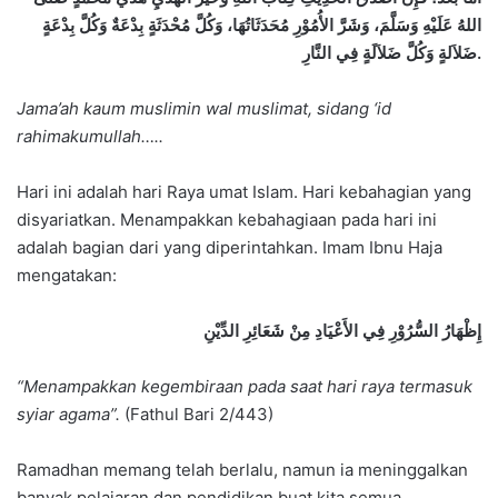
ﺍﻟﻠﻪُ ﻋَﻠَﻴْﻪِ ﻭَﺳَﻠَّﻢَ، ﻭَﺷَﺮَّ ﺍﻷُﻣُﻮْﺭِ ﻣُﺤَﺪَﺛَﺎﺗُﻬَﺎ، ﻭَﻛُﻞَّ ﻣُﺤْﺪَﺛَﺔٍ ﺑِﺪْﻋَﺔٌ ﻭَﻛُﻞَّ ﺑِﺪْﻋَﺔٍ
ﺿَﻼَﻟﺔٍ ﻭَﻛُﻞَّ ﺿَﻼَﻟَﺔٍ ﻓِﻲ ﺍﻟﻨَّﺎﺭِ.
Jama’ah kaum muslimin wal muslimat, sidang ‘id
rahimakumullah…..
Hari ini adalah hari Raya umat Islam. Hari kebahagian yang
disyariatkan. Menampakkan kebahagiaan pada hari ini
adalah bagian dari yang diperintahkan. Imam Ibnu Haja
mengatakan:
إِظْهَارُ السُّرُوْرِ فِي الأَعْيَادِ مِنْ شَعَائِرِ الدِّيْنِ
“Menampakkan kegembiraan pada saat hari raya termasuk
syiar agama”.
(Fathul Bari 2/443)
Ramadhan memang telah berlalu, namun ia meninggalkan
banyak pelajaran dan pendidikan buat kita semua.