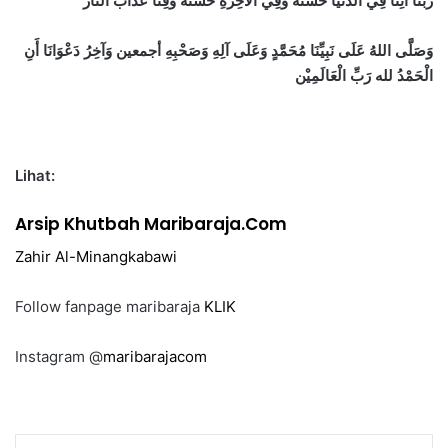
رَبَّنَا آتِنَا فِي الدُّنْيَا حَسَنَةً وَفِي الْآخِرَةِ حَسَنَةً وَقِنَا عَذَابَ النَّار
وَصَلَّى اللهُ عَلَى نَبِيِّنَا مُحَمَّدٍ وَعَلَى آلِهِ وَصَحْبِهِ أجمعين وَآخِرُ دَعْوَانَا أَنِ
الْحَمْدُ لله رَبِّ الْعَالَمِيْن
Lihat:
Arsip Khutbah Maribaraja.Com
Zahir Al-Minangkabawi
Follow fanpage maribaraja
KLIK
Instagram @
maribarajacom