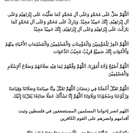
اَللَّهُمَّ صَلِّ عَلَى مُحَمَّدٍ وَعَلَى آلِ مُحَمَّدٍ كَمَا صَلَّيْتَ عَلَى إِبْرَاهِيْمَ وَعَلَى
آلِ إِبْرَاهِيْمَ، إِنَّكَ حَمِيْدٌ مَجِيْدٌ. وَبَارِكْ عَلَى مُحَمَّدٍ وَعَلَى آلِ مُحَمَّدٍ كَمَا
بَارَكْتَ عَلَى إِبْرَاهِيْمَ وَعَلَى آلِ إِبْرَاهِيْمَ، إِنَّكَ حَمِيْدٌ مَجِيْدٌ
اَللَّهُمَّ اغْفِرْ لِلْمُؤْمِنِيْنَ وَالْمُؤْمِنَاتِ وَالْمُسْلِمِيْنَ وَالْمُسْلِمَاتِ الأَحْيَاءِ مِنْهُمْ
وَاْلأَمْوَاتِ إِنَّكَ سَمِيْعٌ قَرِيْبٌ مُجِيْبُ الدَّعَوَات
اَللَّهُمَّ أَصْلِحْ وُلَاةَ أُمُوْرِنَا، اَللَّهُمَّ وَفِّقْهُمْ لِمَا فِيْهِ صَلَاحُهُمْ وَصَلَاحُ اْلإِسْلَامِ
وَالْمُسْلِمِيْنَ
اللَّهُمَّ تَقَبَّلْ أَعْمَلَنَا فِي رَمَضَانَ
اَللَّهُمَّ تَقَبَّلْ مِنَّا صِيَامَنَا وَصَلَاتَنَا وَقِيَامَنَا
وَرُكُوْعَنَا وَسُجُوْدَنَا وَتِلَاوَتَنَا اَللَّهُمَّ إِنَّا نَسْأَلُكَ عَمَلًا صَالِحًا يُقَرِّبُنَا إِلَيْكَ
اللهم انصر إخواننا المسلمين المستضعفين في فلسطين وثبت
أقدامهم وانصرهم على القوم الكافرين