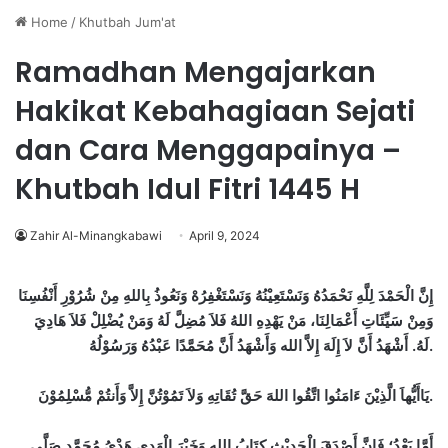
Home
/
Khutbah Jum'at
Ramadhan Mengajarkan
Hakikat Kebahagiaan Sejati
dan Cara Menggapainya –
Khutbah Idul Fitri 1445 H
Zahir Al-Minangkabawi
April 9, 2024
ﺇِﻥَّ ﺍﻟْﺤَﻤْﺪَ ﻟِﻠَّﻪِ ﻧَﺤْﻤَﺪُﻩُ ﻭَﻧَﺴْﺘَﻌِﻴْﻨُﻪُ ﻭَﻧَﺴْﺘَﻐْﻔِﺮُﻩْ ﻭَﻧَﻌُﻮﺫُ ﺑِﺎﻟﻠﻪِ ﻣِﻦْ ﺷُﺮُﻭْﺭِ ﺃَﻧْﻔُﺴِﻨَﺎ
ﻭَﻣِﻦْ ﺳَﻴِّﺌَﺎﺕِ ﺃَﻋْﻤَﺎﻟِﻨَﺎ، ﻣَﻦْ ﻳَﻬْﺪِﻩِ ﺍﻟﻠﻪُ ﻓَﻼَ ﻣُﻀِﻞَّ ﻟَﻪُ ﻭَﻣَﻦْ ﻳُﻀْﻠِﻞْ ﻓَﻼَ ﻫَﺎﺩِﻱَ
ﻟَﻪُ. ﺃَﺷْﻬَﺪُ ﺃَﻥَّ ﻻَ ﺇِﻟَﻪَ ﺇِﻻَّ ﺍﻟﻠﻪ ﻭَﺃَﺷْﻬَﺪُ ﺃَﻥَّ ﻣُﺤَﻤَّﺪًﺍ ﻋَﺒْﺪُﻩُ ﻭَﺭَﺳُﻮْﻟُﻪُ.
ﻳَﺎﺃَﻳُّﻬﺎَ ﺍﻟَّﺬِﻳْﻦَ ﺀَﺍﻣَﻨُﻮﺍ ﺍﺗَّﻘُﻮﺍ ﺍﻟﻠﻪَ ﺣَﻖَّ ﺗُﻘَﺎﺗِﻪِ ﻭَﻻَ ﺗَﻤُﻮْﺗُﻦَّ ﺇِﻻَّ ﻭَﺃَﻧﺘُﻢْ ﻣُّﺴْﻠِﻤُﻮْﻥَ.
ﺃَﻣَّﺎ ﺑَﻌْﺪُ؛ ﻓَﺈِﻥَّ ﺃَﺻْﺪَﻕَ ﺍﻟْﺤَﺪِﻳْﺚِ ﻛِﺘَﺎﺏُ ﺍﻟﻠﻪِ ﻭَﺧَﻴْﺮَ ﺍﻟْﻬَﺪﻱِ ﻫَﺪْﻱُ ﻣُﺤَﻤَّﺪٍ صَلَّى