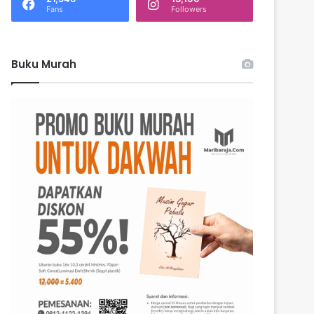
k
Fans
Followers
:
Buku Murah