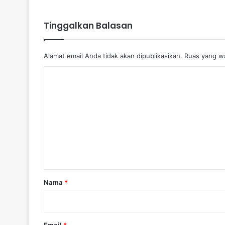
Tinggalkan Balasan
Alamat email Anda tidak akan dipublikasikan.
Ruas yang wa
K
o
m
e
n
t
a
r
Nama
*
*