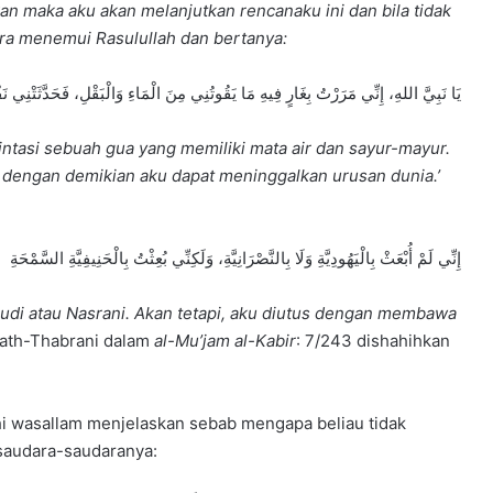
n maka aku akan melanjutkan rencanaku ini dan bila tidak
a menemui Rasulullah dan bertanya:
يَا نَبِيَّ اللهِ، إِنِّي مَرَرْتُ بِغَارٍ فِيهِ مَا يَقُوتُنِي مِنَ الْمَاءِ وَالْبَقْلِ، فَحَدَّثَتْنِي نَ
intasi sebuah gua yang memiliki mata air dan sayur-mayur.
a dengan demikian aku dapat meninggalkan urusan dunia.’
إِنِّي لَمْ أُبْعَثْ بِالْيَهُودِيَّةِ وَلَا بِالنَّصْرَانِيَّةِ، وَلَكِنِّي بُعِثْتُ بِالْحَنِيفِيَّةِ السَّمْحَةِ
udi atau Nasrani. Akan tetapi, aku diutus dengan membawa
, ath-Thabrani dalam
al-Mu
’jam al-Kabir
: 7/243 dishahihkan
aihi wasallam menjelaskan sebab mengapa beliau tidak
 saudara-saudaranya: