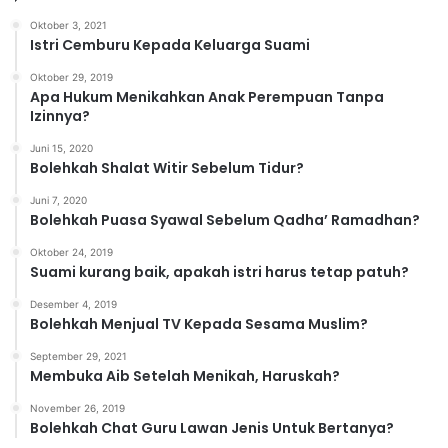
o
Oktober 3, 2021
r
Istri Cemburu Kepada Keluarga Suami
i
Oktober 29, 2019
Apa Hukum Menikahkan Anak Perempuan Tanpa
Izinnya?
Juni 15, 2020
Bolehkah Shalat Witir Sebelum Tidur?
Juni 7, 2020
Bolehkah Puasa Syawal Sebelum Qadha’ Ramadhan?
Oktober 24, 2019
Suami kurang baik, apakah istri harus tetap patuh?
Desember 4, 2019
Bolehkah Menjual TV Kepada Sesama Muslim?
September 29, 2021
Membuka Aib Setelah Menikah, Haruskah?
November 26, 2019
Bolehkah Chat Guru Lawan Jenis Untuk Bertanya?