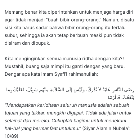
Memang benar kita diperintahkan untuk menjaga harga diri
agar tidak menjadi “buah bibir orang-orang.” Namun, disatu
sisi kita harus sadar bahwa bibir orang-orang itu terlalu
subur, sehingga ia akan tetap berbuah meski pun tidak
disiram dan dipupuk.
Kita menginginkan semua manusia ridha dengan kita?!
Mustahil, buang saja mimpi itu ganti dengan yang baru.
Dengar apa kata Imam Syafi’i rahimahullah:
رِضَى النَّاسِ غَايَةٌ لاَ تُدْرَكُ، وَلَيْسَ إِلَى السَّلاَمَةِ مِنْهُم سَبِيْلٌ، فَعَلَيْكَ بِمَا
يَنْفَعُكَ، فَالْزَمْهُ
“Mendapatkan keridhaan seluruh manusia adalah sebuah
tujuan yang takkan mungkin digapai. Tidak
ada jalan untuk
selamat dari mereka. Cukuplah bagimu untuk menekuni
hal-hal yang bermanfaat untukmu.”
(Siyar A’lamin Nubala’:
10/89)