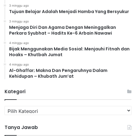
3 minggu ago
Tujuan Belajar Adalah Menjadi Hamba Yang Bersyukur
3 minggu ago
Menjaga Diri Dan Agama Dengan Meninggalkan
Perkara Syubhat – Hadits Ke-6 Arbain Nawawi
4 minggu ago
Bijak Menggunakan Media Sosial: Menjauhi Fitnah dan
Hoaks – Khutbah Jumat
4 minggu ago
Al-Ghaffar; Makna Dan Pengaruhnya Dalam
Kehidupan – Khubath Jum’at
Kategori
K
a
t
Tanya Jawab
e
g