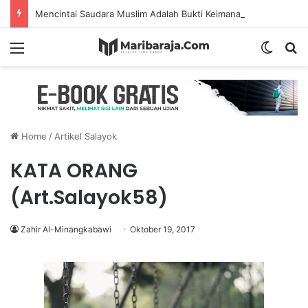
Mencintai Saudara Muslim Adalah Bukti Keimanan – Hadits Ke-13 Arbain Nawawi
Menu
Switch
S
Home
/
Artikel Salayok
KATA ORANG
(Art.Salayok58)
Zahir Al-Minangkabawi
Oktober 19, 2017