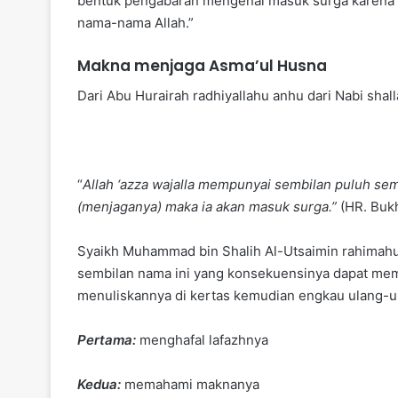
bentuk pengabaran mengenai masuk surga karena
nama-nama Allah.”
Makna menjaga Asma’ul Husna
Dari Abu Hurairah radhiyallahu anhu dari Nabi shall
“
Allah ‘azza wajalla mempunyai sembilan puluh sem
(menjaganya) maka ia akan masuk surga.”
(HR. Bukh
Syaikh Muhammad bin Shalih Al-Utsaimin rahimahu
sembilan nama ini yang konsekuensinya dapat me
menuliskannya di kertas kemudian engkau ulang-ul
Pertama:
menghafal lafazhnya
Kedua:
memahami maknanya