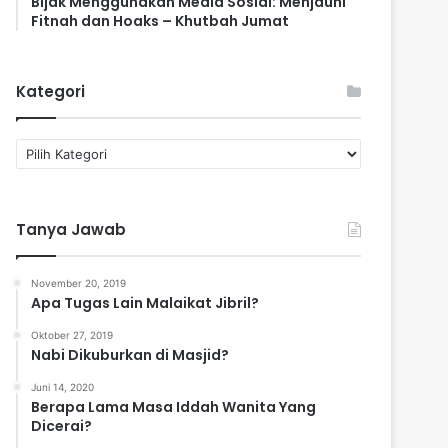
Bijak Menggunakan Media Sosial: Menjauhi
Fitnah dan Hoaks – Khutbah Jumat
Kategori
K
a
t
e
Tanya Jawab
g
o
r
November 20, 2019
i
Apa Tugas Lain Malaikat Jibril?
Oktober 27, 2019
Nabi Dikuburkan di Masjid?
Juni 14, 2020
Berapa Lama Masa Iddah Wanita Yang
Dicerai?