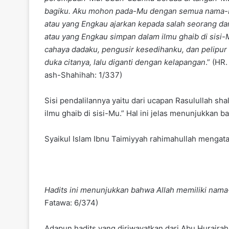
bagiku. Aku mohon pada-Mu dengan semua nama-Mu
atau yang Engkau ajarkan kepada salah seorang da
atau yang Engkau simpan dalam ilmu ghaib di sisi-
cahaya dadaku, pengusir kesedihanku, dan pelipur 
duka citanya, lalu diganti dengan kelapangan
.” (HR
ash-Shahihah: 1/337)
Sisi pendalilannya yaitu dari ucapan Rasulullah sha
ilmu ghaib di sisi-Mu.” Hal ini jelas menunjukkan 
Syaikul Islam Ibnu Taimiyyah rahimahullah mengat
Hadits ini menunjukkan bahwa Allah memiliki nama
Fatawa: 6/374)
Adapun hadits yang diriwayatkan dari Abu Hurairah r