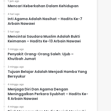
1 jam ago
Mencari Keberkahan Dalam Kehidupan
4 hari ago
Inti Agama Adalah Nasihat – Hadits Ke-7
Arbain Nawawi
5 hari ago
Mencintai Saudara Muslim Adalah Bukti
Keimanan – Hadits Ke-13 Arbain Nawawi
3 minggu ago
Penyakit Orang-Orang Saleh: Ujub –
Khutbah Jumat
3 minggu ago
Tujuan Belajar Adalah Menjadi Hamba Yang
Bersyukur
4 minggu ago
Menjaga Diri Dan Agama Dengan
Meninggalkan Perkara Syubhat – Hadits Ke-
6 Arbain Nawawi
4 minggu ago