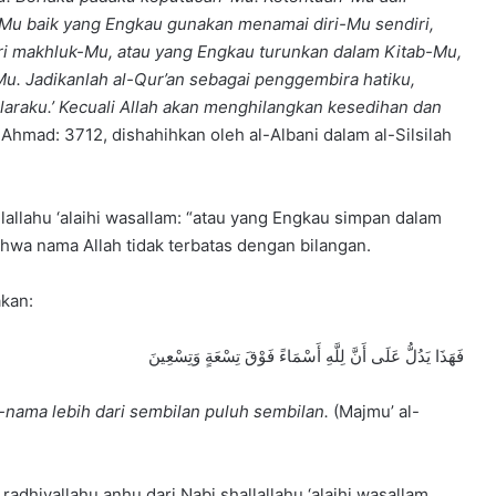
 baik yang Engkau gunakan menamai diri-Mu sendiri,
ri makhluk-Mu, atau yang Engkau turunkan dalam Kitab-Mu,
Mu. Jadikanlah al-Qur’an sebagai penggembira hatiku,
laraku.’ Kecuali Allah akan menghilangkan kesedihan dan
. Ahmad: 3712, dishahihkan oleh al-Albani dalam al-Silsilah
llallahu ‘alaihi wasallam: “atau yang Engkau simpan dalam
bahwa nama Allah tidak terbatas dengan bilangan.
akan:
فَهَذَا يَدُلُّ عَلَى أَنَّ لِلَّهِ أَسْمَاءً فَوْقَ تِسْعَةٍ وَتِسْعِينَ
-nama lebih dari sembilan puluh sembilan.
(Majmu’ al-
adhiyallahu anhu dari Nabi shallallahu ‘alaihi wasallam