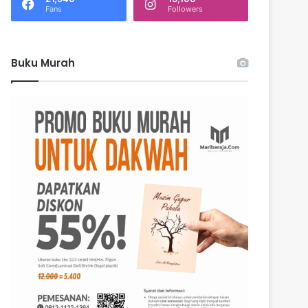
k
Fans
Followers
:
Buku Murah