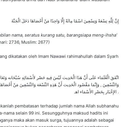
إِنَّ لِلَّهِ تِسْعَةً وَتِسْعِينَ اسْمًا مِائَةً إِلَّا وَاحِدًا مَنْ أَحْصَاهَا دَخَلَ الْجَنَّةَ
bilan nama, seratus kurang satu, barangsiapa meng-ihsha’
hari: 2736, Muslim: 2677)
ng dikatakan oleh Imam Nawawi rahimahullah dalam Syarh
اتَّفَقَ الْعُلَمَاء عَلَى أَنَّ هَذَا الْحَدِيث لَيْسَ فِيهِ حَصْر لأَسْمَائِهِ سُبْحَانه وَتَعَالَى
وَالتِّسْعِينَ , وَإِنَّمَا مَقْصُود الْحَدِيث أَنَّ هَذِهِ التِّسْعَة وَالتِّسْعِينَ مَنْ أَحْصَاهَا 
الإِخْبَار بِحَصْرِ الأَسْمَاء اهـ .
bukanlah pembatasan terhadap jumlah nama Allah subhanahu
ma-nama selain 99 ini. Sesungguhnya maksud hadits ini
ganya maka akan masuk surga, tujuannya adalah sebagai