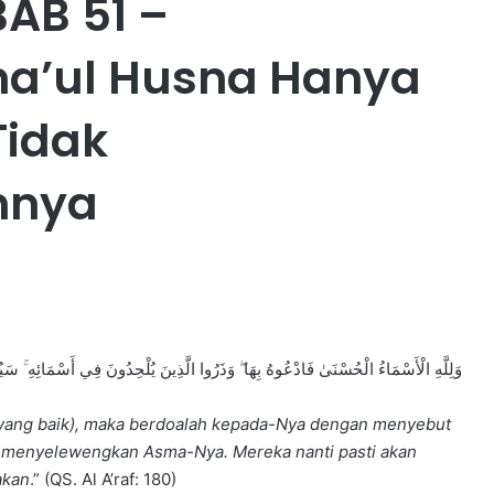
AB 51 –
a’ul Husna Hanya
Tidak
nnya
وَلِلَّهِ الْأَسْمَاءُ الْحُسْنَىٰ فَادْعُوهُ بِهَا ۖ وَذَرُوا الَّذِينَ يُلْحِدُونَ فِي أَسْمَائِهِ ۚ سَي
 yang baik), maka berdoalah kepada-Nya dengan menyebut
g menyelewengkan Asma-Nya. Mereka nanti pasti akan
akan
.” (QS. Al A’raf: 180)