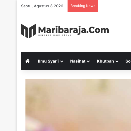
Sabtu, Agustus 8 2026
Breaking News
Ilmu Syar’i
Nasihat
Khutbah
So