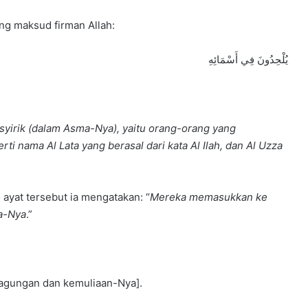
ng maksud firman Allah:
يُلْحِدُونَ فِي أَسْمَائِهِ
syirik (dalam Asma-Nya), yaitu orang-orang yang
ti nama Al Lata yang berasal dari kata Al Ilah, dan Al Uzza
 ayat tersebut ia mengatakan: “
Mereka memasukkan ke
a-Nya
.”
eagungan dan kemuliaan-Nya].