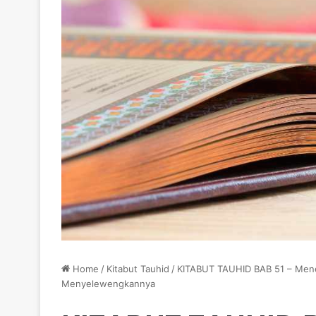
Home
/
Kitabut Tauhid
/
KITABUT TAUHID BAB 51 – Mene
Menyelewengkannya