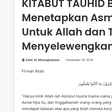
KITABUT TAUHID B
Menetapkan Asm
Untuk Allah dan 
Menyelewengka
Zahir Al-Minangkabawi
Desember 19, 2019
Firman Allah:
ُجْزَوْنَ مَا كَانُوا يَعْمَلُونَ
“
Hanya milik Allah-lah Asma’ul Husna (nama-nama
Asma-Nya itu, dan tinggalkanlah orang-orang yan
mendapat balasan atas apa yang telah mereka kerj