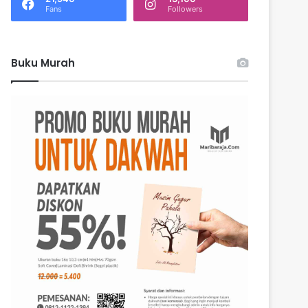
k
Fans
Followers
:
Buku Murah