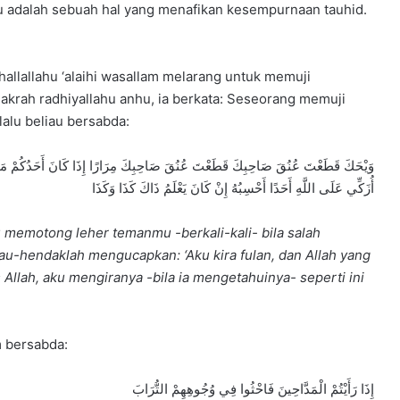
itu adalah sebuah hal yang menafikan kesempurnaan tauhid.
hallallahu ‘alaihi wasallam melarang untuk memuji
akrah radhiyallahu anhu, ia berkata: Seseorang memuji
 lalu beliau bersabda:
وَيْحَكَ قَطَعْتَ عُنُقَ صَاحِبِكَ قَطَعْتَ عُنُقَ صَاحِبِكَ مِرَارًا إِذَا كَانَ أَحَدُكُمْ مَادِحًا
أُزَكِّي عَلَى اللَّهِ أَحَدًا أَحْسِبُهُ إِنْ كَانَ يَعْلَمُ ذَاكَ كَذَا وَكَذَا
memotong leher temanmu -berkali-kali- bila salah
au-
hendaklah mengucapkan: ‘Aku kira fulan, dan Allah yang
Allah, aku mengiranya -bila ia mengetahuinya- seperti ini
am bersabda:
إِذَا رَأَيْتُمْ الْمَدَّاحِينَ فَاحْثُوا فِي وُجُوهِهِمْ التُّرَابَ