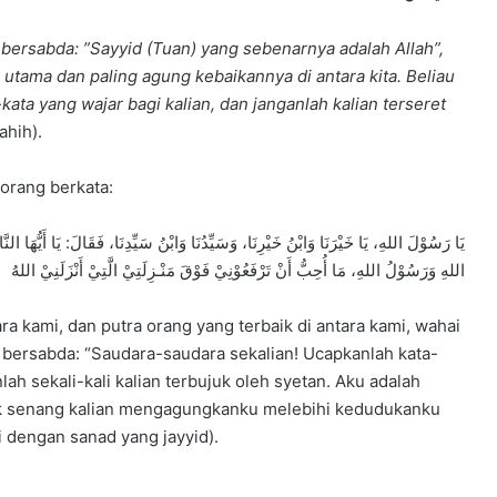
 bersabda: ”Sayyid (Tuan) yang sebenarnya adalah Allah”,
utama dan paling agung kebaikannya di antara kita. Beliau
ta yang wajar bagi kalian, dan janganlah kalian terseret
ahih).
orang berkata:
يَا رَسُوْلَ اللهِ، يَا خَيْرَنَا وَابْنُ خَيْرِنَا، وَسَيِّدُنَا وَابْنُ سَيِّدِنَا، فَقَالَ: يَا أَيُّهَا النّ
اللهِ وَرَسُوْلُ اللهِ، مَا أُحِبُّ أَنْ تَرْفَعُوْنِيْ فَوْقَ مَنْـزِلَتِيْ الَّتِيْ أَنْزَلَنِيْ اللهُ
ara kami, dan putra orang yang terbaik di antara kami, wahai
lah sekali-kali kalian terbujuk oleh syetan. Aku adalah
k senang kalian mengagungkanku melebihi kedudukanku
i dengan sanad yang jayyid).