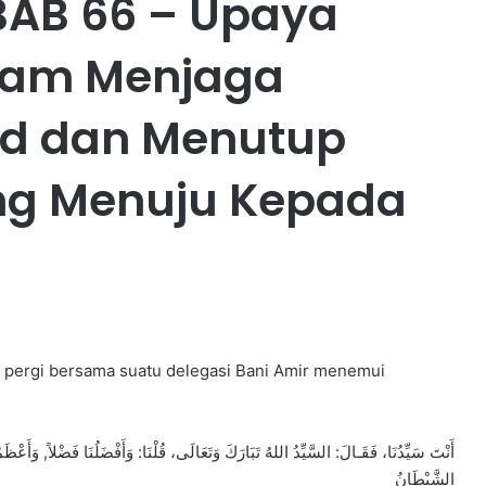
BAB 66 – Upaya
id dan Menutup
ng Menuju Kepada
kut pergi bersama suatu delegasi Bani Amir menemui
أَنْتَ سَيِّدُنَا، فَقَـالَ: السَّيِّدُ اللهُ تَبَارَكَ وَتَعَالَى، قُلْنَا: وَأَفْضَلُنَا فَضْلاً, وَأَعْظَمُ
الشَّيْطَانُ