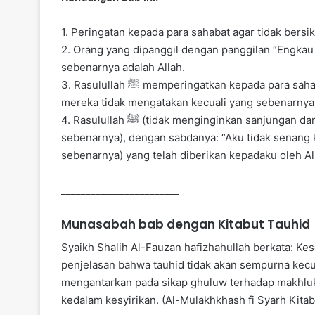
1. Peringatan kepada para sahabat agar tidak bersi
2. Orang yang dipanggil dengan panggilan “Engkau
sebenarnya adalah Allah.
3. Rasulullah ﷺ memperingatkan kepada para sahabat agar tidak terseret dan terbujuk oleh syetan, padahal
mereka tidak mengatakan kecuali yang sebenarnya
4. Rasulullah ﷺ (tidak menginginkan sanjungan dari para sahabat yang melampaui kedudukan yang
sebenarnya), dengan sabdanya: “Aku tidak senang
sebenarnya) yang telah diberikan kepadaku oleh Al
________________________
Munasabah bab dengan Kitabut Tauhid
Syaikh Shalih Al-Fauzan hafizhahullah berkata: Ke
penjelasan bahwa tauhid tidak akan sempurna kecu
mengantarkan pada sikap ghuluw terhadap makhluk,
kedalam kesyirikan. (Al-Mulakhkhash fi Syarh Kitab