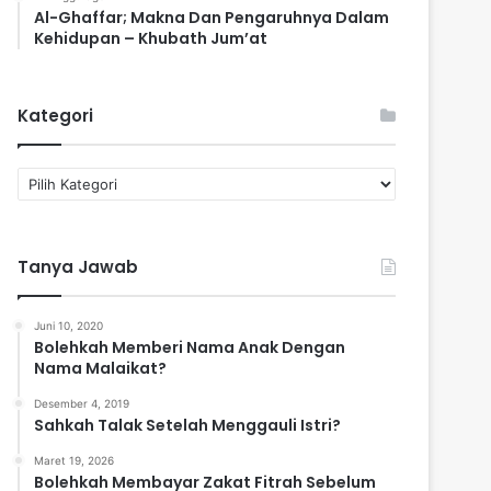
Al-Ghaffar; Makna Dan Pengaruhnya Dalam
Kehidupan – Khubath Jum’at
Kategori
K
a
t
e
Tanya Jawab
g
o
r
Juni 10, 2020
i
Bolehkah Memberi Nama Anak Dengan
Nama Malaikat?
Desember 4, 2019
Sahkah Talak Setelah Menggauli Istri?
Maret 19, 2026
Bolehkah Membayar Zakat Fitrah Sebelum