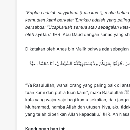
“Engkau adalah sayyiduna (tuan kami), maka beliau
kemudian kami berkata: ‘Engkau adalah yang paling 
bersabda: “Ucapkanlah semua atau sebagaian kata-ka
oleh syetan
.” (HR. Abu Daud dengan sanad yang sh
Dikatakan oleh Anas bin Malik bahwa ada sebagian 
َاسُ، قُوْلُوْا بِقَوْلِكُمْ وَلاَ يَسْتَهْوِيَنَّكُمْ الشَّيْطَانُ، أَنَا مُحَمَّدٌ، عَبْدُ
“Ya Rasulullah, wahai orang yang paling baik di ant
tuan kami dan putra tuan kami”, maka Rasulullah ﷺ bersabda: “Saudara-saudara sekalian! Ucapkanlah kata-
kata yang wajar saja bagi kamu sekalian, dan jangan
Muhammad, hamba Allah dan utusan-Nya, aku tida
yang telah diberikan Allah kepadaku.” (HR. An Nasa
Kandungan bab ini: