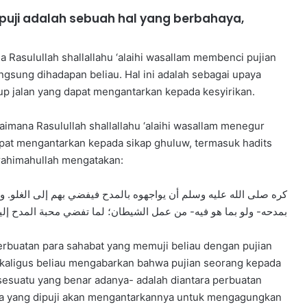
puji adalah sebuah hal yang berbahaya,
na Rasulullah shallallahu ‘alaihi wasallam membenci pujian
sung dihadapan beliau. Hal ini adalah sebagai upaya
p jalan yang dapat mengantarkan kepada kesyirikan.
imana Rasulullah shallallahu ‘alaihi wasallam menegur
pat mengantarkan kepada sikap ghuluw, termasuk hadits
rahimahullah mengatakan:
كره صلى الله عليه وسلم أن يواجهوه بالمدح فيفضي بهم إلى الغلو. و
بمدحه- ولو بما هو فيه- من عمل الشيطان؛ لما تفضي محبة المدح إلي
perbuatan para sahabat yang memuji beliau dengan pujian
kaligus beliau mengabarkan bahwa pujian seorang kepada
sesuatu yang benar adanya- adalah diantara perbuatan
da yang dipuji akan mengantarkannya untuk mengagungkan