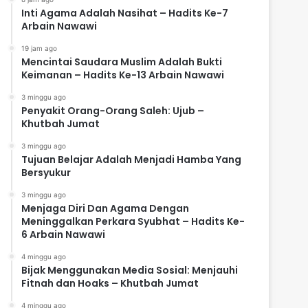
Inti Agama Adalah Nasihat – Hadits Ke-7
Arbain Nawawi
19 jam ago
Mencintai Saudara Muslim Adalah Bukti
Keimanan – Hadits Ke-13 Arbain Nawawi
3 minggu ago
Penyakit Orang-Orang Saleh: Ujub –
Khutbah Jumat
3 minggu ago
Tujuan Belajar Adalah Menjadi Hamba Yang
Bersyukur
3 minggu ago
Menjaga Diri Dan Agama Dengan
Meninggalkan Perkara Syubhat – Hadits Ke-
6 Arbain Nawawi
4 minggu ago
Bijak Menggunakan Media Sosial: Menjauhi
Fitnah dan Hoaks – Khutbah Jumat
4 minggu ago