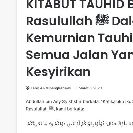
KITABUT TAUHID 
Rasulullah ﷺ Dalam Menjaga
Kemurnian Tauh
Semua Jalan Ya
Kesyirikan
Zahir Al-Minangkabawi
Maret 6, 2020
Abdullah bin Asy Syikhkhir berkata: “Ketika aku i
Rasulullah ﷺ, kami berkata:
نَا طُوْلاً، فَقَالَ: قُوْلُوْا بِقَوْلِكُمْ أَوْ بَعْضِ قَوْلِكُمْ وَلاَ يَسْتَجْرِيَنَّكُمْ