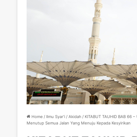
Home
/
Ilmu Syar'i
/
Akidah
/
KITABUT TAUHID BAB 66 – Upaya Rasulullah ﷺ Dala
Menutup Semua Jalan Yang Menuju Kepada Kesyirikan