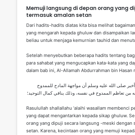
Memuji langsung di depan orang yang di
termasuk amalan setan
Dari hadits-hadits diatas kita bisa melihat bagaima
yang mengarah kepada ghuluw dan disampaikan lang
beliau untuk menjaga kemurnian tauhid dan menutu
Setelah menyebutkan beberapa hadits tentang baga
para sahabat yang mengucapkan kata-kata yang da
dalam bab ini, Al-Allamah Abdurrahman bin Hasan 
أخبر صلى الله عليه وسلم أن مواجهة المادح للممدوح
ه من تعاظم الممدوح في نفسه، وذلك ينافي كمال التوحيد؛
Rasulullah shallallahu ‘alaihi wasallam membenci 
yang dapat mengantarkan kepada sikap ghuluw. Se
orang yang dipuji secara langsung -meski dengan 
setan. Karena, kecintaan orang yang memuji kepa