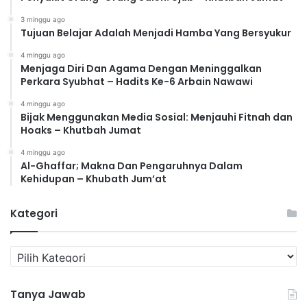
3 minggu ago
Tujuan Belajar Adalah Menjadi Hamba Yang Bersyukur
4 minggu ago
Menjaga Diri Dan Agama Dengan Meninggalkan
Perkara Syubhat – Hadits Ke-6 Arbain Nawawi
4 minggu ago
Bijak Menggunakan Media Sosial: Menjauhi Fitnah dan
Hoaks – Khutbah Jumat
4 minggu ago
Al-Ghaffar; Makna Dan Pengaruhnya Dalam
Kehidupan – Khubath Jum’at
Kategori
K
a
t
Tanya Jawab
e