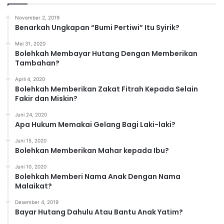
g
o
November 2, 2019
r
Benarkah Ungkapan “Bumi Pertiwi” Itu Syirik?
i
Mei 31, 2020
Bolehkah Membayar Hutang Dengan Memberikan
Tambahan?
April 4, 2020
Bolehkah Memberikan Zakat Fitrah Kepada Selain
Fakir dan Miskin?
Juni 24, 2020
Apa Hukum Memakai Gelang Bagi Laki-laki?
Juni 15, 2020
Bolehkan Memberikan Mahar kepada Ibu?
Juni 10, 2020
Bolehkah Memberi Nama Anak Dengan Nama
Malaikat?
Desember 4, 2019
Bayar Hutang Dahulu Atau Bantu Anak Yatim?