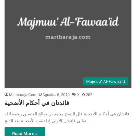
Majmuu' Al-Fawaa'id
Maribaraja.Com
Agustus 6, 2019
0
257
فائدتان في أحكام الأضحية
فائدتان في أحكام الأضحية قال الشيخ محمد بن صالح العثيمين رحمه الله
تعالى فائدتان الأولى إذا تلفت الأضحية بعد الذبح…
Read More »