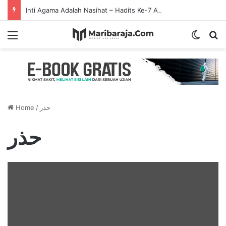
Inti Agama Adalah Nasihat – Hadits Ke-7 Arbain Nawawi
Menu
Switch
S
Home
/
حذر
حذر