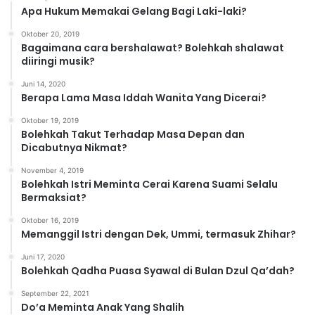
r
Apa Hukum Memakai Gelang Bagi Laki-laki?
i
Oktober 20, 2019
Bagaimana cara bershalawat? Bolehkah shalawat
diiringi musik?
Juni 14, 2020
Berapa Lama Masa Iddah Wanita Yang Dicerai?
Oktober 19, 2019
Bolehkah Takut Terhadap Masa Depan dan
Dicabutnya Nikmat?
November 4, 2019
Bolehkah Istri Meminta Cerai Karena Suami Selalu
Bermaksiat?
Oktober 16, 2019
Memanggil Istri dengan Dek, Ummi, termasuk Zhihar?
Juni 17, 2020
Bolehkah Qadha Puasa Syawal di Bulan Dzul Qa’dah?
September 22, 2021
Do’a Meminta Anak Yang Shalih