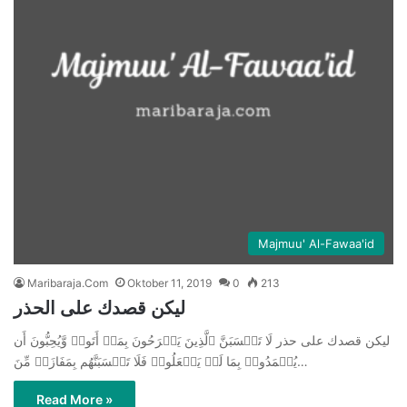
Majmuu' Al-Fawaa'id
Maribaraja.Com
Oktober 11, 2019
0
213
ليكن قصدك على الحذر
ليكن قصدك على حذر لَا تَحۡسَبَنَّ ٱلَّذِینَ یَفۡرَحُونَ بِمَاۤ أَتَوا۟ وَّیُحِبُّونَ أَن
یُحۡمَدُوا۟ بِمَا لَمۡ یَفۡعَلُوا۟ فَلَا تَحۡسَبَنَّهُم بِمَفَازَةࣲ مِّنَ…
Read More »