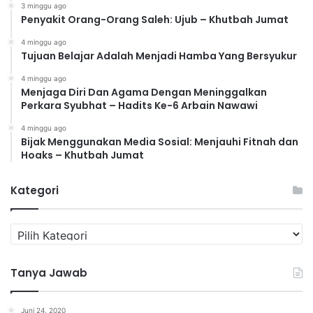
3 minggu ago
Penyakit Orang-Orang Saleh: Ujub – Khutbah Jumat
4 minggu ago
Tujuan Belajar Adalah Menjadi Hamba Yang Bersyukur
4 minggu ago
Menjaga Diri Dan Agama Dengan Meninggalkan
Perkara Syubhat – Hadits Ke-6 Arbain Nawawi
4 minggu ago
Bijak Menggunakan Media Sosial: Menjauhi Fitnah dan
Hoaks – Khutbah Jumat
Kategori
K
a
t
Tanya Jawab
e
g
o
Juni 24, 2020