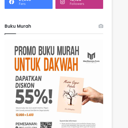
k
Fans
Followers
:
Buku Murah