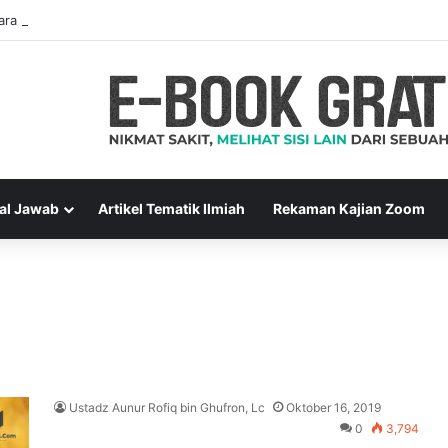
ara Muslim Adalah Bukti Keimanan – Hadits Ke-13 Arbain Nawawi
al Jawab
Artikel Tematik Ilmiah
Rekaman Kajian Zoom
Ustadz Aunur Rofiq bin Ghufron, Lc
Oktober 16, 2019
0
3,794