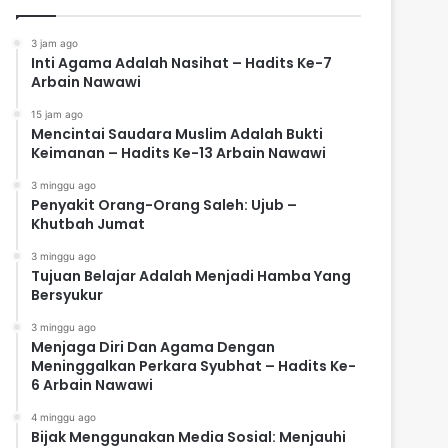
3 jam ago
Inti Agama Adalah Nasihat – Hadits Ke-7
Arbain Nawawi
15 jam ago
Mencintai Saudara Muslim Adalah Bukti
Keimanan – Hadits Ke-13 Arbain Nawawi
3 minggu ago
Penyakit Orang-Orang Saleh: Ujub –
Khutbah Jumat
3 minggu ago
Tujuan Belajar Adalah Menjadi Hamba Yang
Bersyukur
3 minggu ago
Menjaga Diri Dan Agama Dengan
Meninggalkan Perkara Syubhat – Hadits Ke-
6 Arbain Nawawi
4 minggu ago
Bijak Menggunakan Media Sosial: Menjauhi