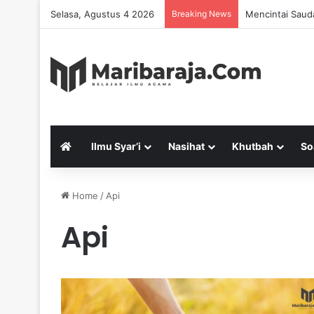
Selasa, Agustus 4 2026
Breaking News
Mencintai Saud
Ilmu Syar’i
Nasihat
Khutbah
So
Home
/
Api
Api