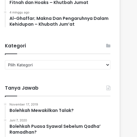
Fitnah dan Hoaks – Khutbah Jumat
4 minggu ago
Al-Ghaffar; Makna Dan Pengaruhnya Dalam
Kehidupan – Khubath Jum’at
Kategori
K
a
t
e
Tanya Jawab
g
o
r
November 17, 2019
i
Bolehkah Mewakilkan Talak?
Juni 7, 2020
Bolehkah Puasa Syawal Sebelum Qadha’
Ramadhan?