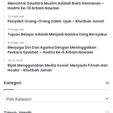
Mencintai Saudara Muslim Adalah Bukti Keimanan –
Hadits Ke-13 Arbain Nawawi
3 minggu ago
Penyakit Orang-Orang Saleh: Ujub – Khutbah Jumat
4 minggu ago
Tujuan Belajar Adalah Menjadi Hamba Yang Bersyukur
4 minggu ago
Menjaga Diri Dan Agama Dengan Meninggalkan
Perkara Syubhat – Hadits Ke-6 Arbain Nawawi
Juli 10, 2026
Bijak Menggunakan Media Sosial: Menjauhi Fitnah dan
Hoaks – Khutbah Jumat
Kategori
K
a
t
Tanya Jawab