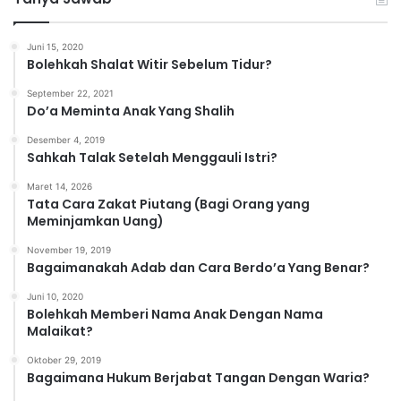
e
g
o
Juni 15, 2020
r
Bolehkah Shalat Witir Sebelum Tidur?
i
September 22, 2021
Do’a Meminta Anak Yang Shalih
Desember 4, 2019
Sahkah Talak Setelah Menggauli Istri?
Maret 14, 2026
Tata Cara Zakat Piutang (Bagi Orang yang
Meminjamkan Uang)
November 19, 2019
Bagaimanakah Adab dan Cara Berdo’a Yang Benar?
Juni 10, 2020
Bolehkah Memberi Nama Anak Dengan Nama
Malaikat?
Oktober 29, 2019
Bagaimana Hukum Berjabat Tangan Dengan Waria?