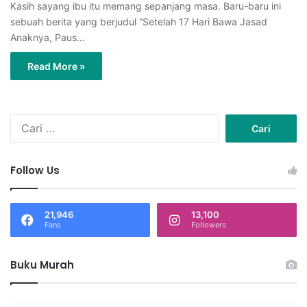
Kasih sayang ibu itu memang sepanjang masa. Baru-baru ini
sebuah berita yang berjudul “Setelah 17 Hari Bawa Jasad
Anaknya, Paus…
Read More »
C
a
r
i
Follow Us
u
n
t
21,946
13,100
u
Fans
Followers
k
:
Buku Murah