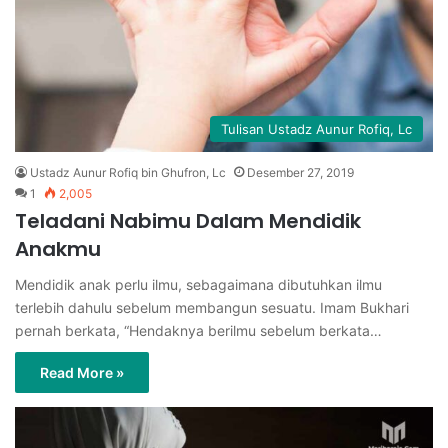
Tulisan Ustadz Aunur Rofiq, Lc
Ustadz Aunur Rofiq bin Ghufron, Lc
Desember 27, 2019
1
2,005
Teladani Nabimu Dalam Mendidik
Anakmu
Mendidik anak perlu ilmu, sebagaimana dibutuhkan ilmu
terlebih dahulu sebelum membangun sesuatu. Imam Bukhari
pernah berkata, “Hendaknya berilmu sebelum berkata…
Read More »