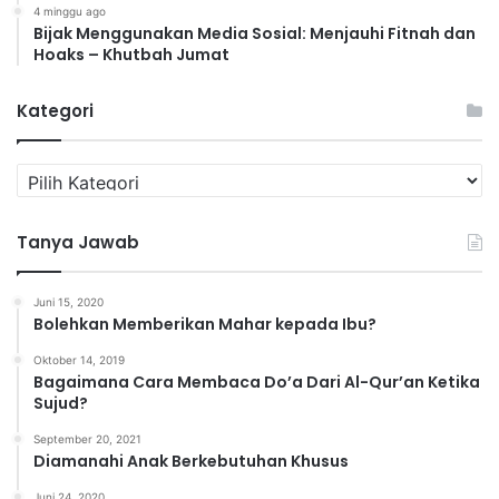
4 minggu ago
Bijak Menggunakan Media Sosial: Menjauhi Fitnah dan
Hoaks – Khutbah Jumat
Kategori
K
a
t
Tanya Jawab
e
g
o
Juni 15, 2020
r
Bolehkan Memberikan Mahar kepada Ibu?
i
Oktober 14, 2019
Bagaimana Cara Membaca Do’a Dari Al-Qur’an Ketika
Sujud?
September 20, 2021
Diamanahi Anak Berkebutuhan Khusus
Juni 24, 2020