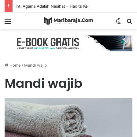
Inti Agama Adalah Nasihat – Hadits Ke-7 Arbain Nawawi
Menu
Switch
S
Home
/
Mandi wajib
Mandi wajib