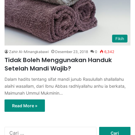
Fikih
Zahir Al-Minangkabawi
Desember 23, 2018
0
6,342
Tidak Boleh Menggunakan Handuk
Setelah Mandi Wajib?
Dalam hadits tentang sifat mandi junub Rasulullah shallallahu
alaihi wasallam, dari Ibnu Abbas radhiyallahu anhu ia berkata,
Maimunah Ummul Mukminin…
Read More »
C