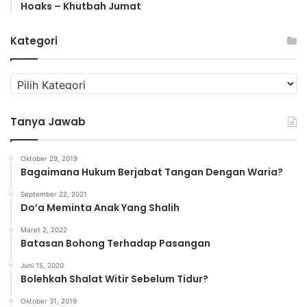
Hoaks – Khutbah Jumat
Kategori
K
a
t
Tanya Jawab
e
g
o
Oktober 29, 2019
r
Bagaimana Hukum Berjabat Tangan Dengan Waria?
i
September 22, 2021
Do’a Meminta Anak Yang Shalih
Maret 2, 2022
Batasan Bohong Terhadap Pasangan
Juni 15, 2020
Bolehkah Shalat Witir Sebelum Tidur?
Oktober 31, 2019