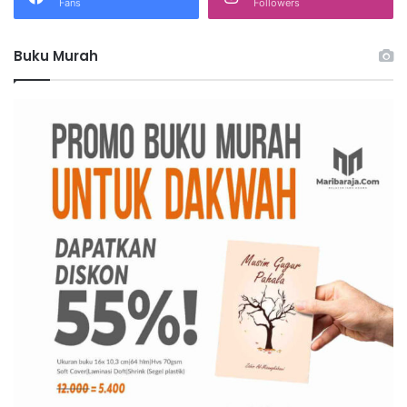
Fans
Followers
k
:
Buku Murah