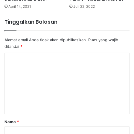
April 14, 2021
Juli 22, 2022
Tinggalkan Balasan
Alamat email Anda tidak akan dipublikasikan.
Ruas yang wajib
ditandai
*
K
o
m
e
n
t
a
r
Nama
*
*