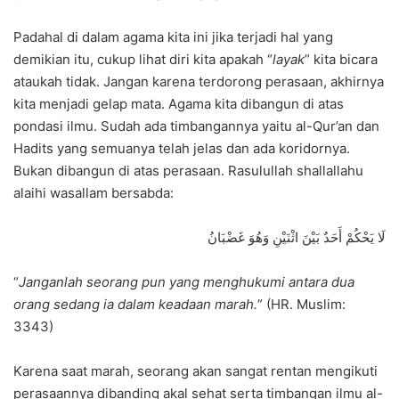
Padahal di dalam agama kita ini jika terjadi hal yang
demikian itu, cukup lihat diri kita apakah “
layak
” kita bicara
ataukah tidak. Jangan karena terdorong perasaan, akhirnya
kita menjadi gelap mata. Agama kita dibangun di atas
pondasi ilmu. Sudah ada timbangannya yaitu al-Qur’an dan
Hadits yang semuanya telah jelas dan ada koridornya.
Bukan dibangun di atas perasaan. Rasulullah shallallahu
alaihi wasallam bersabda:
لَا يَحْكُمْ أَحَدٌ بَيْنَ اثْنَيْنِ وَهُوَ غَضْبَانُ
“
Janganlah seorang pun yang menghukumi antara dua
orang sedang ia dalam keadaan marah.
” (HR. Muslim:
3343)
Karena saat marah, seorang akan sangat rentan mengikuti
perasaannya dibanding akal sehat serta timbangan ilmu al-