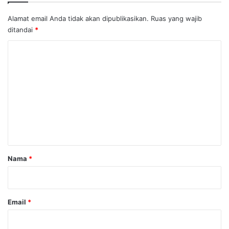
Alamat email Anda tidak akan dipublikasikan.
Ruas yang wajib
ditandai
*
K
o
m
e
n
t
a
r
Nama
*
*
Email
*