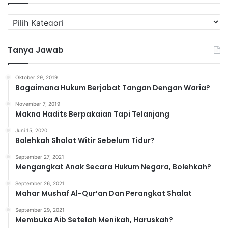
K
a
t
Tanya Jawab
e
g
o
Oktober 29, 2019
r
Bagaimana Hukum Berjabat Tangan Dengan Waria?
i
November 7, 2019
Makna Hadits Berpakaian Tapi Telanjang
Juni 15, 2020
Bolehkah Shalat Witir Sebelum Tidur?
September 27, 2021
Mengangkat Anak Secara Hukum Negara, Bolehkah?
September 26, 2021
Mahar Mushaf Al-Qur’an Dan Perangkat Shalat
September 29, 2021
Membuka Aib Setelah Menikah, Haruskah?