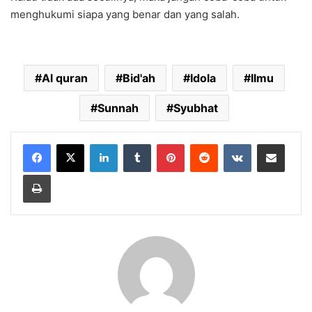
menghukumi siapa yang benar dan yang salah.
Al quran
Bid'ah
Idola
Ilmu
Sunnah
Syubhat
LinkedIn
Tumblr
Pinterest
Reddit
VKontakte
Share via Email
Print