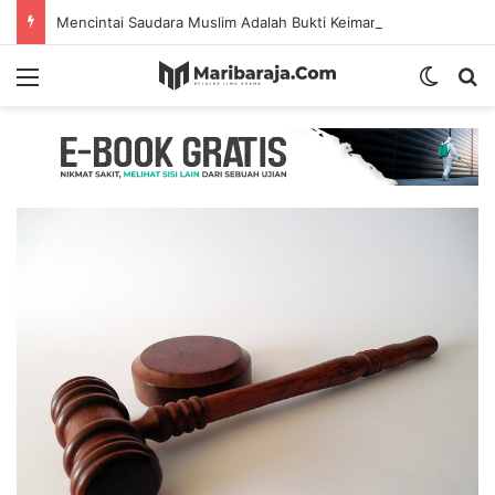
Mencintai Saudara Muslim Adalah Bukti Keimanan – Hadits Ke-13 Arbain Nawawi
Menu
Switch
S