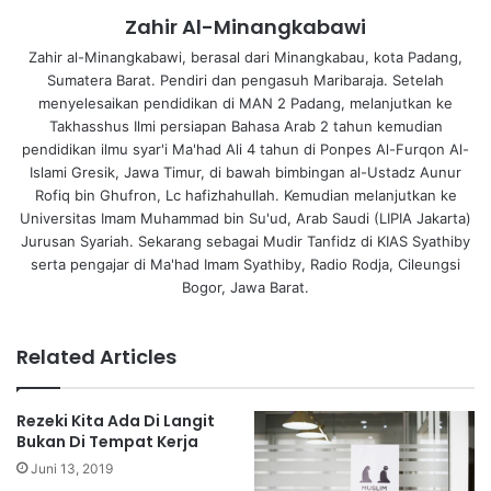
Zahir Al-Minangkabawi
Zahir al-Minangkabawi, berasal dari Minangkabau, kota Padang,
Sumatera Barat. Pendiri dan pengasuh Maribaraja. Setelah
menyelesaikan pendidikan di MAN 2 Padang, melanjutkan ke
Takhasshus Ilmi persiapan Bahasa Arab 2 tahun kemudian
pendidikan ilmu syar'i Ma'had Ali 4 tahun di Ponpes Al-Furqon Al-
Islami Gresik, Jawa Timur, di bawah bimbingan al-Ustadz Aunur
Rofiq bin Ghufron, Lc hafizhahullah. Kemudian melanjutkan ke
Universitas Imam Muhammad bin Su'ud, Arab Saudi (LIPIA Jakarta)
Jurusan Syariah. Sekarang sebagai Mudir Tanfidz di KIAS Syathiby
serta pengajar di Ma'had Imam Syathiby, Radio Rodja, Cileungsi
Bogor, Jawa Barat.
Related Articles
Rezeki Kita Ada Di Langit
Bukan Di Tempat Kerja
Juni 13, 2019