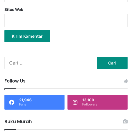
Situs Web
C
a
r
i
Follow Us
u
n
t
21,946
13,100
u
Fans
Followers
k
:
Buku Murah