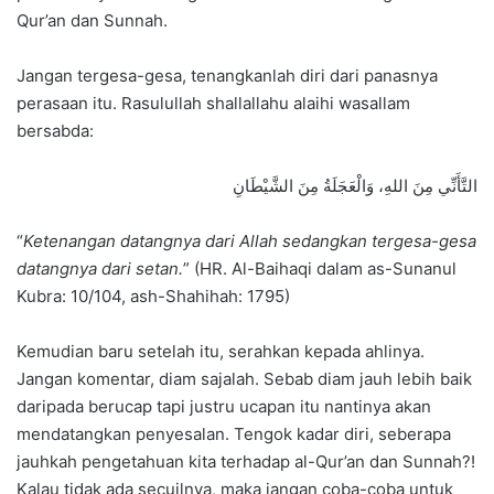
Qur’an dan Sunnah.
Jangan tergesa-gesa, tenangkanlah diri dari panasnya
perasaan itu. Rasulullah shallallahu alaihi wasallam
bersabda:
التَّأَنِّي مِنَ اللهِ، وَالْعَجَلَةُ مِنَ الشَّيْطَانِ
“
Ketenangan datangnya dari Allah sedangkan tergesa-gesa
datangnya dari setan.
” (HR. Al-Baihaqi dalam as-Sunanul
Kubra: 10/104, ash-Shahihah: 1795)
Kemudian baru setelah itu, serahkan kepada ahlinya.
Jangan komentar, diam sajalah. Sebab diam jauh lebih baik
daripada berucap tapi justru ucapan itu nantinya akan
mendatangkan penyesalan. Tengok kadar diri, seberapa
jauhkah pengetahuan kita terhadap al-Qur’an dan Sunnah?!
Kalau tidak ada secuilnya, maka jangan coba-coba untuk