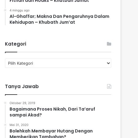
Fitnah dan Hoaks – Khutbah Jumat
4 minggu ago
Al-Ghaffar; Makna Dan Pengaruhnya Dalam
Kehidupan – Khubath Jum’at
Kategori
K
a
t
e
Tanya Jawab
g
o
r
Oktober 29, 2019
i
Bagaimana Proses Nikah, Dari Ta’aruf
sampai Akad?
Mei 31, 2020
Bolehkah Membayar Hutang Dengan
Memberikan Tambahan?