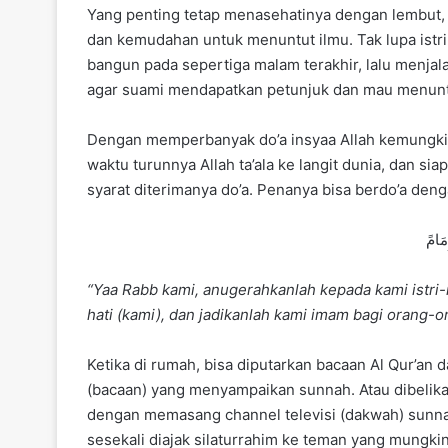
Yang penting tetap menasehatinya dengan lembut, 
dan kemudahan untuk menuntut ilmu. Tak lupa istri
bangun pada sepertiga malam terakhir, lalu menjal
agar suami mendapatkan petunjuk dan mau menunt
Dengan memperbanyak do’a insyaa Allah kemungkin
waktu turunnya Allah ta’ala ke langit dunia, dan si
syarat diterimanya do’a. Penanya bisa berdo’a denga
مَامً
“Yaa Rabb kami, anugerahkanlah kepada kami istri-
hati (kami), dan jadikanlah kami imam bagi orang-
Ketika di rumah, bisa diputarkan bacaan Al Qur’an d
(bacaan) yang menyampaikan sunnah. Atau dibelika
dengan memasang channel televisi (dakwah) sunna
sesekali diajak silaturrahim ke teman yang mungki