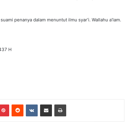
suami penanya dalam menuntut ilmu syar’i. Wallahu a’lam.
1437 H
Pinterest
Reddit
VKontakte
Share via Email
Print