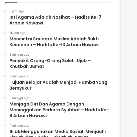
3 jam ago
Inti Agama Adalah Nasihat – Hadits Ke-7
Arbain Nawawi
15 jam ago
Mencintai Saudara Muslim Adalah Bukti
Keimanan – Hadits Ke-13 Arbain Nawawi
3 minggu ago
Penyakit Orang-Orang Saleh: Ujub –
Khutbah Jumat
3 minggu ago
Tujuan Belajar Adalah Menjadi Hamba Yang
Bersyukur
3 minggu ago
Menjaga Diri Dan Agama Dengan
Meninggalkan Perkara Syubhat – Hadits Ke-
6 Arbain Nawawi
4 minggu ago
Bijak Menggunakan Media Sosial: Menjauhi