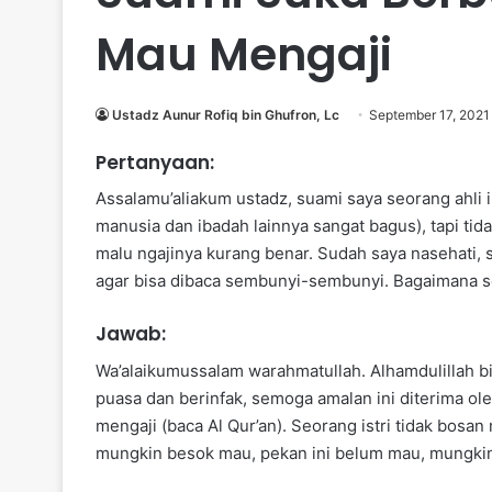
Mau Mengaji
Ustadz Aunur Rofiq bin Ghufron, Lc
September 17, 2021
Pertanyaan:
Assalamu’aliakum ustadz, suami saya seorang ahli 
manusia dan ibadah lainnya sangat bagus), tapi tid
malu ngajinya kurang benar. Sudah saya nasehati, 
agar bisa dibaca sembunyi-sembunyi. Bagaimana 
Jawab:
Wa’alaikumussalam warahmatullah. Alhamdulillah bi
puasa dan berinfak, semoga amalan ini diterima ol
mengaji (baca Al Qur’an). Seorang istri tidak bosa
mungkin besok mau, pekan ini belum mau, mungkin