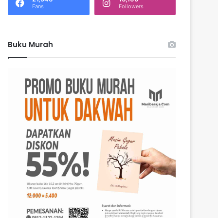
k
Fans
Followers
:
Buku Murah