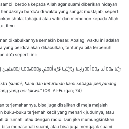
sambil berdo’a kepada Allah agar suami diberikan hidayah
 hendaknya berdo’a di waktu yang sangat mustajab, seperti
ankan sholat tahajjud atau witir dan memohon kepada Allah
ut ilmu.
an dikabulkannya semakin besar. Apalagi waktu ini adalah
apa yang berdo’a akan dikabulkan, tentunya bila terpenuhi
n do’a seperti ini:
رَبَّنَا هَبۡ لَنَا مِنۡ أَزۡوَاجِنَا وَذُرِّیَّـٰتِنَا قُرَّةَ أَعۡیُنٍ وَٱجۡعَلۡنَا لِلۡمُتَّقِینَ إِ
istri (suami) kami dan keturunan kami sebagai penyenang
orang yang bertakwa.”
(QS. Al-Furqan; 74)
an terjemahannya, bisa juga disajikan di meja majalah
n buku-buku terjemah kecil yang menarik judulnya, atau
h di rumah, atau dengan radio. Dan jika memungkinkkan
n bisa menasehati suami, atau bisa juga mengajak suami