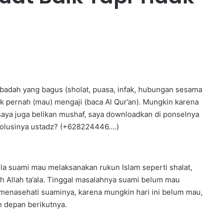
ibadah yang bagus (sholat, puasa, infak, hubungan sesama
ak pernah (mau) mengaji (baca Al Qur’an). Mungkin karena
saya juga belikan mushaf, saya downloadkan di ponselnya
solusinya ustadz? (+628224446….)
la suami mau melaksanakan rukun Islam seperti shalat,
eh Allah ta’ala. Tinggal masalahnya suami belum mau
n menasehati suaminya, karena mungkin hari ini belum mau,
 depan berikutnya.