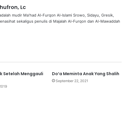
hufron, Lc
adalah mudir Ma'had Al-Furqon Al-Islami Srowo, Sidayu, Gresik,
enasihat sekaligus penulis di Majalah Al-Furqon dan Al-Mawaddah
k Setelah Menggauli
Do’a Meminta Anak Yang Shalih
September 22, 2021
2019