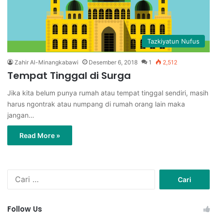
Tazkiyatun Nufus
Zahir Al-Minangkabawi
Desember 6, 2018
1
2,512
Tempat Tinggal di Surga
Jika kita belum punya rumah atau tempat tinggal sendiri, masih
harus ngontrak atau numpang di rumah orang lain maka
jangan…
Read More »
C
a
r
i
Follow Us
u