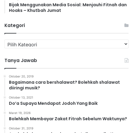
Bijak Menggunakan Media Sosial: Menjauhi Fitnah dan
Hoaks – Khutbah Jumat
Kategori
K
a
t
Tanya Jawab
e
g
o
Oktober 20, 2019
r
Bagaimana cara bershalawat? Bolehkah shalawat
i
diiringi musik?
Oktober 13, 2021
Do’a Supaya Mendapat Jodoh Yang Baik
Maret 19, 2026
Bolehkah Membayar Zakat Fitrah Sebelum Waktunya?
Oktober 31, 2019