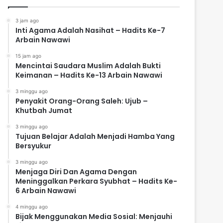
3 jam ago
Inti Agama Adalah Nasihat – Hadits Ke-7
Arbain Nawawi
15 jam ago
Mencintai Saudara Muslim Adalah Bukti
Keimanan – Hadits Ke-13 Arbain Nawawi
3 minggu ago
Penyakit Orang-Orang Saleh: Ujub –
Khutbah Jumat
3 minggu ago
Tujuan Belajar Adalah Menjadi Hamba Yang
Bersyukur
3 minggu ago
Menjaga Diri Dan Agama Dengan
Meninggalkan Perkara Syubhat – Hadits Ke-
6 Arbain Nawawi
4 minggu ago
Bijak Menggunakan Media Sosial: Menjauhi