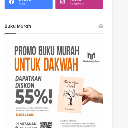
k
Fans
Followers
:
Buku Murah