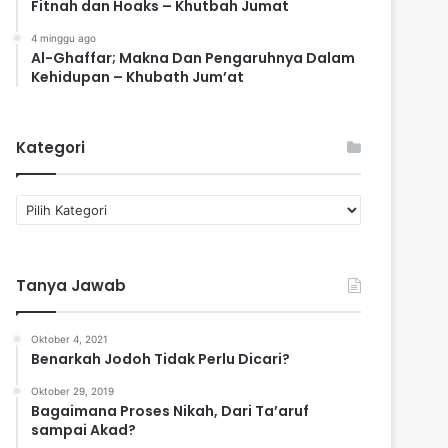
Fitnah dan Hoaks – Khutbah Jumat
4 minggu ago
Al-Ghaffar; Makna Dan Pengaruhnya Dalam
Kehidupan – Khubath Jum’at
Kategori
K
a
t
e
Tanya Jawab
g
o
r
Oktober 4, 2021
i
Benarkah Jodoh Tidak Perlu Dicari?
Oktober 29, 2019
Bagaimana Proses Nikah, Dari Ta’aruf
sampai Akad?