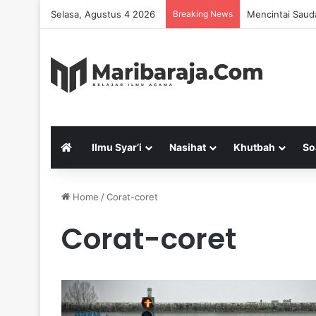
Selasa, Agustus 4 2026
Breaking News
Mencintai Saud
Ilmu Syar’i
Nasihat
Khutbah
So
Home
/
Corat-coret
Corat-coret