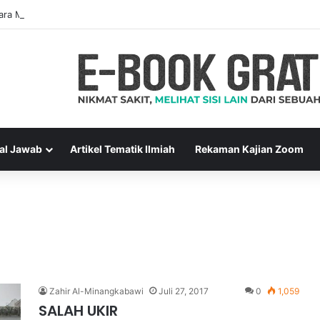
ara Muslim Adalah Bukti Keimanan – Hadits Ke-13 Arbain Nawawi
al Jawab
Artikel Tematik Ilmiah
Rekaman Kajian Zoom
Zahir Al-Minangkabawi
Juli 27, 2017
0
1,059
SALAH UKIR