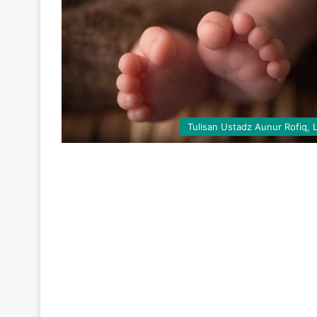
Tulisan Ustadz Aunur Rofiq, 