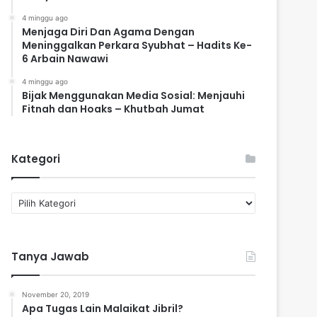
4 minggu ago
Menjaga Diri Dan Agama Dengan
Meninggalkan Perkara Syubhat – Hadits Ke-
6 Arbain Nawawi
4 minggu ago
Bijak Menggunakan Media Sosial: Menjauhi
Fitnah dan Hoaks – Khutbah Jumat
Kategori
K
a
t
e
Tanya Jawab
g
o
r
November 20, 2019
i
Apa Tugas Lain Malaikat Jibril?