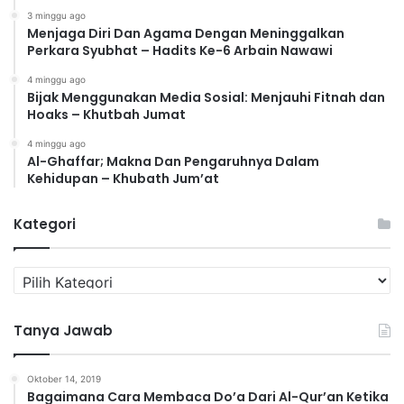
3 minggu ago
Menjaga Diri Dan Agama Dengan Meninggalkan
Perkara Syubhat – Hadits Ke-6 Arbain Nawawi
4 minggu ago
Bijak Menggunakan Media Sosial: Menjauhi Fitnah dan
Hoaks – Khutbah Jumat
4 minggu ago
Al-Ghaffar; Makna Dan Pengaruhnya Dalam
Kehidupan – Khubath Jum’at
Kategori
K
a
t
Tanya Jawab
e
g
o
Oktober 14, 2019
r
Bagaimana Cara Membaca Do’a Dari Al-Qur’an Ketika