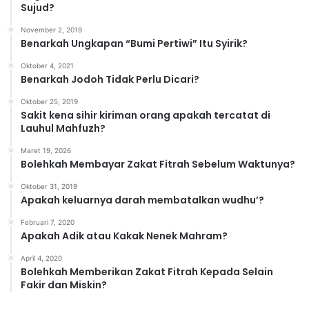
i
Sujud?
November 2, 2019
Benarkah Ungkapan “Bumi Pertiwi” Itu Syirik?
Oktober 4, 2021
Benarkah Jodoh Tidak Perlu Dicari?
Oktober 25, 2019
Sakit kena sihir kiriman orang apakah tercatat di
Lauhul Mahfuzh?
Maret 19, 2026
Bolehkah Membayar Zakat Fitrah Sebelum Waktunya?
Oktober 31, 2019
Apakah keluarnya darah membatalkan wudhu’?
Februari 7, 2020
Apakah Adik atau Kakak Nenek Mahram?
April 4, 2020
Bolehkah Memberikan Zakat Fitrah Kepada Selain
Fakir dan Miskin?