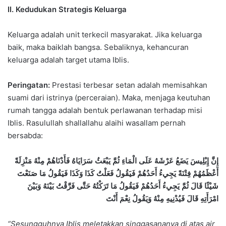
II. Kedudukan Strategis Keluarga
Keluarga adalah unit terkecil masyarakat. Jika keluarga
baik, maka baiklah bangsa. Sebaliknya, kehancuran
keluarga adalah target utama Iblis.
Peringatan:
Prestasi terbesar setan adalah memisahkan
suami dari istrinya (perceraian). Maka, menjaga keutuhan
rumah tangga adalah bentuk perlawanan terhadap misi
Iblis. Rasulullah shallallahu alaihi wasallam pernah
bersabda:
إِنَّ إِبْلِيسَ يَضَعُ عَرْشَهُ عَلَى الْمَاءِ ثُمَّ يَبْعَثُ سَرَايَاهُ فَأَدْنَاهُمْ مِنْهُ مَنْزِلَةً
أَعْظَمُهُمْ فِتْنَةً يَجِيءُ أَحَدُهُمْ فَيَقُولُ فَعَلْتُ كَذَا وَكَذَا فَيَقُولُ مَا صَنَعْتَ
شَيْئًا قَالَ ثُمَّ يَجِيءُ أَحَدُهُمْ فَيَقُولُ مَا تَرَكْتُهُ حَتَّى فَرَّقْتُ بَيْنَهُ وَبَيْنَ
امْرَأَتِهِ قَالَ فَيُدْنِيهِ مِنْهُ وَيَقُولُ نِعْمَ أَنْتَ
“Sesungguhnya Iblis meletakkan singgasananya di atas air