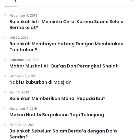
g
o
November 4, 2019
r
Bolehkah Istri Meminta Cerai Karena Suami Selalu
i
Bermaksiat?
Mei 31, 2020
Bolehkah Membayar Hutang Dengan Memberikan
Tambahan?
September 26, 2021
Mahar Mushaf Al-Qur’an Dan Perangkat Shalat
Oktober 27, 2019
Nabi Dikuburkan di Masjid?
Juni 15, 2020
Bolehkan Memberikan Mahar kepada Ibu?
November 7, 2019
Makna Hadits Berpakaian Tapi Telanjang
Oktober 28, 2019
Bolehkah Sebelum Salam Berdo’a dengan Do’a
Sendiri?