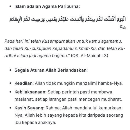
Islam adalah Agama Paripurna:
الْيَوْمَ أَكْمَلْتُ لَكُمْ دِينَكُمْ وَأَتْمَمْتُ عَلَيْكُمْ نِعْمَتِي وَرَضِيتُ لَكُمُ الْإِسْلَامَ
دِينًا
Pada hari ini telah Kusempurnakan untuk kamu agamamu,
dan telah Ku-cukupkan kepadamu nikmat-Ku, dan telah Ku-
ridhai Islam jadi agama bagimu.”
(QS. Al-Maidah: 3)
Segala Aturan Allah Berlandaskan:
Keadilan:
Allah tidak mungkin menzalimi hamba-Nya.
Kebijaksanaan:
Setiap perintah pasti membawa
maslahat, setiap larangan pasti mencegah mudharat.
Kasih Sayang:
Rahmat Allah mendahului kemurkaan-
Nya. Allah lebih sayang kepada kita daripada seorang
ibu kepada anaknya.