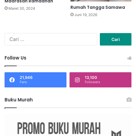
Madrasah Ramadhan
Rumah Tangga Samawa
Maret 30, 2024
Juni 19, 2026
C
a
r
i
Follow Us
u
n
t
21,946
13,100
u
Fans
Followers
k
:
Buku Murah