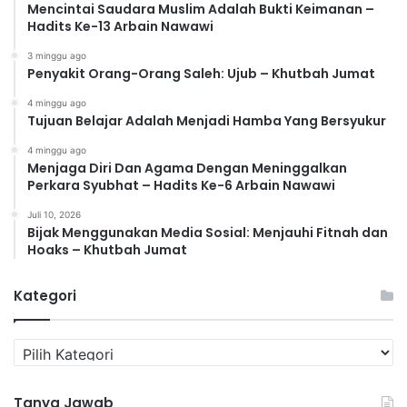
Mencintai Saudara Muslim Adalah Bukti Keimanan –
Hadits Ke-13 Arbain Nawawi
3 minggu ago
Penyakit Orang-Orang Saleh: Ujub – Khutbah Jumat
4 minggu ago
Tujuan Belajar Adalah Menjadi Hamba Yang Bersyukur
4 minggu ago
Menjaga Diri Dan Agama Dengan Meninggalkan
Perkara Syubhat – Hadits Ke-6 Arbain Nawawi
Juli 10, 2026
Bijak Menggunakan Media Sosial: Menjauhi Fitnah dan
Hoaks – Khutbah Jumat
Kategori
K
a
t
Tanya Jawab
e