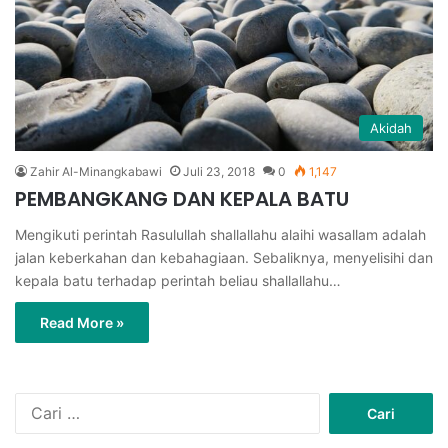
Akidah
Zahir Al-Minangkabawi
Juli 23, 2018
0
1,147
PEMBANGKANG DAN KEPALA BATU
Mengikuti perintah Rasulullah shallallahu alaihi wasallam adalah
jalan keberkahan dan kebahagiaan. Sebaliknya, menyelisihi dan
kepala batu terhadap perintah beliau shallallahu…
Read More »
C
a
r