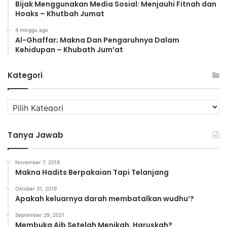
Bijak Menggunakan Media Sosial: Menjauhi Fitnah dan
Hoaks – Khutbah Jumat
4 minggu ago
Al-Ghaffar; Makna Dan Pengaruhnya Dalam
Kehidupan – Khubath Jum’at
Kategori
K
a
t
Tanya Jawab
e
g
o
November 7, 2019
r
Makna Hadits Berpakaian Tapi Telanjang
i
Oktober 31, 2019
Apakah keluarnya darah membatalkan wudhu’?
September 29, 2021
Membuka Aib Setelah Menikah, Haruskah?