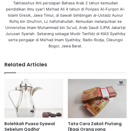
Takhasshus Ilmi persiapan Bahasa Arab 2 tahun kemudian
pendidikan ilmu syar'i Ma'had Ali 4 tahun di Ponpes Al-Furqon Al-
Islami Gresik, Jawa Timur, di bawah bimbingan al-Ustadz Aunur
Rofiq bin Ghufron, Lc hafizhahullah. Kemudian melanjutkan ke
Universitas Imam Muhammad bin Su'ud, Arab Saudi (LIPIA Jakarta)
Jurusan Syariah. Sekarang sebagai Mudir Tanfidz di KIAS Syathiby
serta pengajar di Ma'had Imam Syathiby, Radio Rodja, Cileungsi
Bogor, Jawa Barat.
Related Articles
Bolehkah Puasa Syawal
Tata Cara Zakat Piutang
Sebelum Qadha’
(Bagi Orang yang