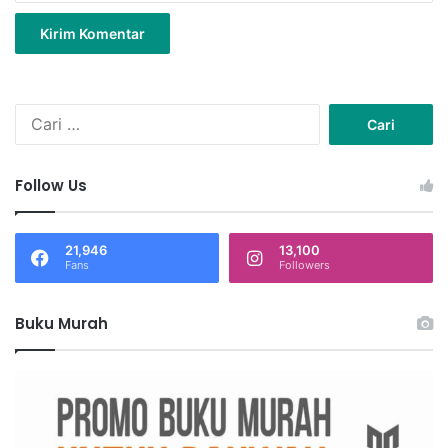
C
a
r
i
Follow Us
u
n
t
21,946
13,100
u
Fans
Followers
k
:
Buku Murah