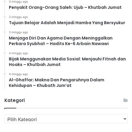
3 minggu ago
Penyakit Orang-Orang Saleh: Ujub – Khutbah Jumat
3 minggu ago
Tujuan Belajar Adalah Menjadi Hamba Yang Bersyukur
3 minggu ago
Menjaga Diri Dan Agama Dengan Meninggalkan
Perkara Syubhat – Hadits Ke-6 Arbain Nawawi
4 minggu ago
Bijak Menggunakan Media Sosial: Menjauhi Fitnah dan
Hoaks – Khutbah Jumat
4 minggu ago
Al-Ghaffar; Makna Dan Pengaruhnya Dalam
Kehidupan – Khubath Jum’at
Kategori
K
a
t