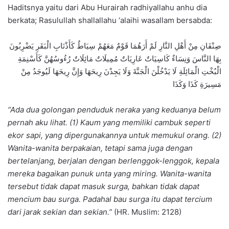
Haditsnya yaitu dari Abu Hurairah radhiyallahu anhu dia
berkata; Rasulullah shallallahu ‘alaihi wasallam bersabda:
صِنْفَانِ مِنْ أَهْلِ النَّارِ لَمْ أَرَهُمَا قَوْمٌ مَعَهُمْ سِيَاطٌ كَأَذْنَابِ الْبَقَرِ يَضْرِبُونَ
بِهَا النَّاسَ وَنِسَاءٌ كَاسِيَاتٌ عَارِيَاتٌ مُمِيلَاتٌ مَائِلَاتٌ رُءُوسُهُنَّ كَأَسْنِمَةِ
الْبُخْتِ الْمَائِلَةِ لَا يَدْخُلْنَ الْجَنَّةَ وَلَا يَجِدْنَ رِيحَهَا وَإِنَّ رِيحَهَا لَيُوجَدُ مِنْ
مَسِيرَةِ كَذَا وَكَذَا
“Ada dua golongan penduduk neraka yang keduanya belum
pernah aku lihat. (1) Kaum yang memiliki cambuk seperti
ekor sapi, yang dipergunakannya untuk memukul orang. (2)
Wanita-wanita berpakaian, tetapi sama juga dengan
bertelanjang, berjalan dengan berlenggok-lenggok, kepala
mereka bagaikan punuk unta yang miring. Wanita-wanita
tersebut tidak dapat masuk surga, bahkan tidak dapat
mencium bau surga. Padahal bau surga itu dapat tercium
dari jarak sekian dan sekian.”
(HR. Muslim: 2128)