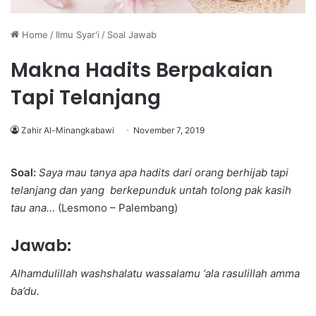
Home
/
Ilmu Syar'i
/
Soal Jawab
Makna Hadits Berpakaian
Tapi Telanjang
Zahir Al-Minangkabawi
November 7, 2019
Soal:
Saya mau tanya apa hadits dari orang berhijab tapi
telanjang dan yang berkepunduk untah tolong pak kasih
tau ana…
(Lesmono – Palembang)
Jawab:
Alhamdulillah washshalatu wassalamu ‘ala rasulillah amma
ba’du.