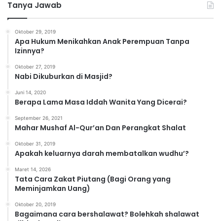
Tanya Jawab
e
g
o
Oktober 29, 2019
r
Apa Hukum Menikahkan Anak Perempuan Tanpa
i
Izinnya?
Oktober 27, 2019
Nabi Dikuburkan di Masjid?
Juni 14, 2020
Berapa Lama Masa Iddah Wanita Yang Dicerai?
September 26, 2021
Mahar Mushaf Al-Qur’an Dan Perangkat Shalat
Oktober 31, 2019
Apakah keluarnya darah membatalkan wudhu’?
Maret 14, 2026
Tata Cara Zakat Piutang (Bagi Orang yang
Meminjamkan Uang)
Oktober 20, 2019
Bagaimana cara bershalawat? Bolehkah shalawat