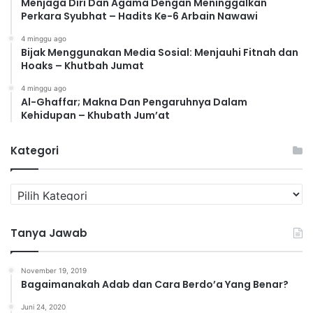
Menjaga Diri Dan Agama Dengan Meninggalkan
Perkara Syubhat – Hadits Ke-6 Arbain Nawawi
4 minggu ago
Bijak Menggunakan Media Sosial: Menjauhi Fitnah dan
Hoaks – Khutbah Jumat
4 minggu ago
Al-Ghaffar; Makna Dan Pengaruhnya Dalam
Kehidupan – Khubath Jum’at
Kategori
K
a
t
Tanya Jawab
e
g
o
November 19, 2019
r
Bagaimanakah Adab dan Cara Berdo’a Yang Benar?
i
Juni 24, 2020