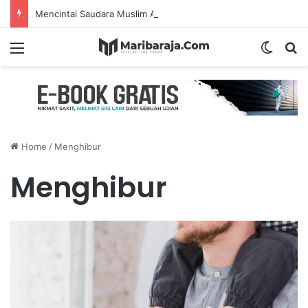
Mencintai Saudara Muslim Adalah Bukti Keimanan – Hadits Ke-13 Arbain Nawawi
Menu
Switch
S
Home
/
Menghibur
Menghibur