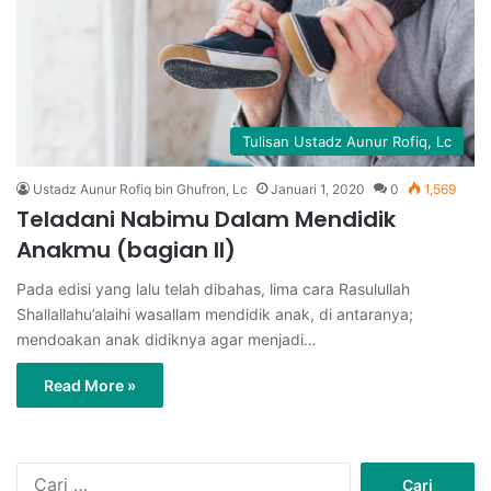
Tulisan Ustadz Aunur Rofiq, Lc
Ustadz Aunur Rofiq bin Ghufron, Lc
Januari 1, 2020
0
1,569
Teladani Nabimu Dalam Mendidik
Anakmu (bagian II)
Pada edisi yang lalu telah dibahas, lima cara Rasulullah
Shallallahu’alaihi wasallam mendidik anak, di antaranya;
mendoakan anak didiknya agar menjadi…
Read More »
C