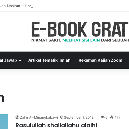
alah Nasihat – Hadits Ke-7 Arbain Nawawi
al Jawab
Artikel Tematik Ilmiah
Rekaman Kajian Zoom
h
Zahir Al-Minangkabawi
September 1, 2018
0
477
Rasulullah shallallahu alaihi