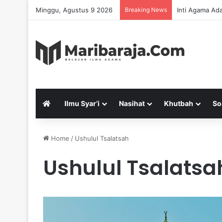
Minggu, Agustus 9 2026
Breaking News
Inti Agama Ad
Ilmu Syar’i
Nasihat
Khutbah
So
Home
/
Ushulul Tsalatsah
Ushulul Tsalatsa