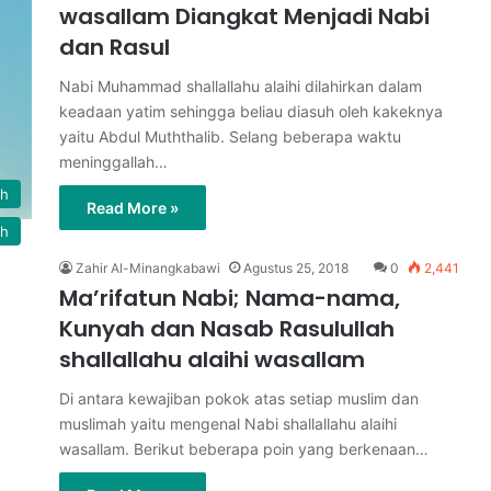
wasallam Diangkat Menjadi Nabi
dan Rasul
Nabi Muhammad shallallahu alaihi dilahirkan dalam
keadaan yatim sehingga beliau diasuh oleh kakeknya
yaitu Abdul Muththalib. Selang beberapa waktu
meninggallah…
ah
Read More »
ah
Zahir Al-Minangkabawi
Agustus 25, 2018
0
2,441
Ma’rifatun Nabi; Nama-nama,
Kunyah dan Nasab Rasulullah
shallallahu alaihi wasallam
Di antara kewajiban pokok atas setiap muslim dan
muslimah yaitu mengenal Nabi shallallahu alaihi
wasallam. Berikut beberapa poin yang berkenaan…