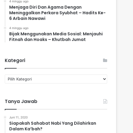
4 minggu ago
Menjaga Diri Dan Agama Dengan
Meninggalkan Perkara Syubhat – Hadits Ke-
6 Arbain Nawawi
4 minggu ago
Bijak Menggunakan Media Sosial: Menjauhi
Fitnah dan Hoaks – Khutbah Jumat
Kategori
K
a
t
e
Tanya Jawab
g
o
r
Juni 11, 2020
i
Siapakah Sahabat Nabi Yang Dilahirkan
Dalam Ka’bah?