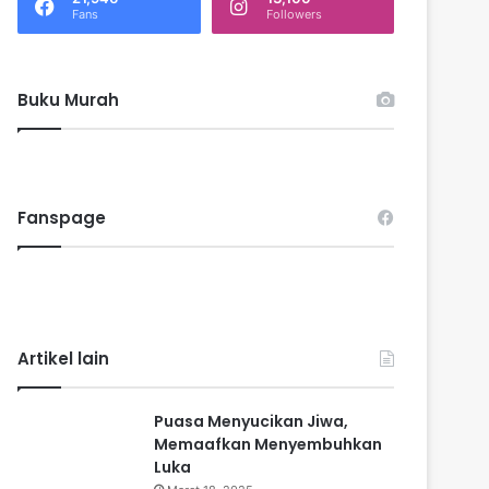
k
Fans
Followers
:
Buku Murah
Fanspage
Artikel lain
Puasa Menyucikan Jiwa,
Memaafkan Menyembuhkan
Luka