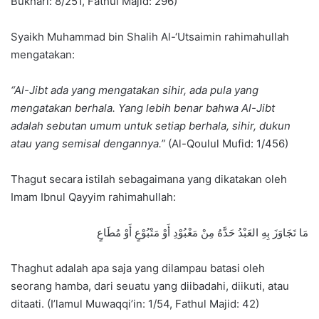
Bukhari: 8/251, Fathul Majid: 296)
Syaikh Muhammad bin Shalih Al-‘Utsaimin rahimahullah
mengatakan:
“Al-Jibt ada yang mengatakan sihir, ada pula yang
mengatakan berhala. Yang lebih benar bahwa Al-Jibt
adalah sebutan umum untuk setiap berhala, sihir, dukun
atau yang semisal dengannya.”
(Al-Qoulul Mufid: 1/456)
Thagut secara istilah sebagaimana yang dikatakan oleh
Imam Ibnul Qayyim rahimahullah:
مَا تَجَاوَزَ بِهِ العَبْدُ حَدَّهُ مِنْ مَعْبُوْدِ أَوْ مَتْبُوْعٍ أَوْ مُطَاعٍ
Thaghut adalah apa saja yang dilampau batasi oleh
seorang hamba, dari seuatu yang diibadahi, diikuti, atau
ditaati. (I’lamul Muwaqqi’in: 1/54, Fathul Majid: 42)