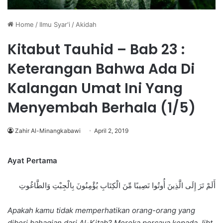
Home
/
Ilmu Syar'i
/
Akidah
Kitabut Tauhid – Bab 23 :
Keterangan Bahwa Ada Di
Kalangan Umat Ini Yang
Menyembah Berhala (1/5)
Zahir Al-Minangkabawi
April 2, 2019
Ayat Pertama
أَلَمْ تَرَ إِلَى الَّذِينَ أُوتُوا نَصِيبًا مِّنَ الْكِتَابِ يُؤْمِنُونَ بِالْجِبْتِ وَالطَّاغُوتِ
Apakah kamu tidak memperhatikan orang-orang yang
diberi bahagian dari Al-Kitab? Mereka percaya kepada Jibt