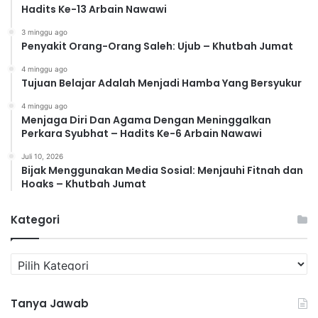
Hadits Ke-13 Arbain Nawawi
3 minggu ago
Penyakit Orang-Orang Saleh: Ujub – Khutbah Jumat
4 minggu ago
Tujuan Belajar Adalah Menjadi Hamba Yang Bersyukur
4 minggu ago
Menjaga Diri Dan Agama Dengan Meninggalkan
Perkara Syubhat – Hadits Ke-6 Arbain Nawawi
Juli 10, 2026
Bijak Menggunakan Media Sosial: Menjauhi Fitnah dan
Hoaks – Khutbah Jumat
Kategori
K
a
t
Tanya Jawab
e