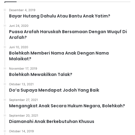
g
o
Desember 4, 2019
r
Bayar Hutang Dahulu Atau Bantu Anak Yatim?
i
Juni 24, 2020
Puasa Arafah Haruskah Bersamaan Dengan Wuquf Di
Arafah?
Juni 10, 2020
Bolehkah Memberi Nama Anak Dengan Nama
Malaikat?
November 17, 2019
Bolehkah Mewakilkan Talak?
Oktober 13, 2021
Do’a Supaya Mendapat Jodoh Yang Baik
September 27, 2021
Mengangkat Anak Secara Hukum Negara, Bolehkah?
September 20, 2021
Diamanahi Anak Berkebutuhan Khusus
Oktober 14, 2019