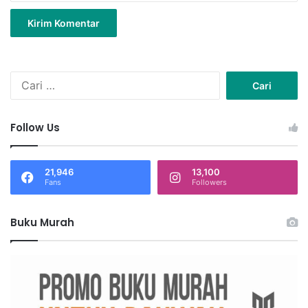
C
a
r
i
Follow Us
u
n
t
21,946
13,100
u
Fans
Followers
k
:
Buku Murah