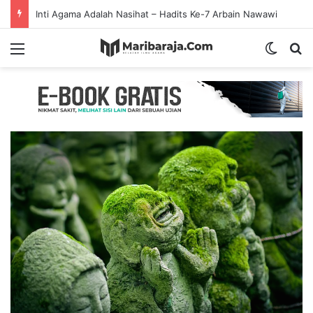
Inti Agama Adalah Nasihat – Hadits Ke-7 Arbain Nawawi
Menu
Switch
S