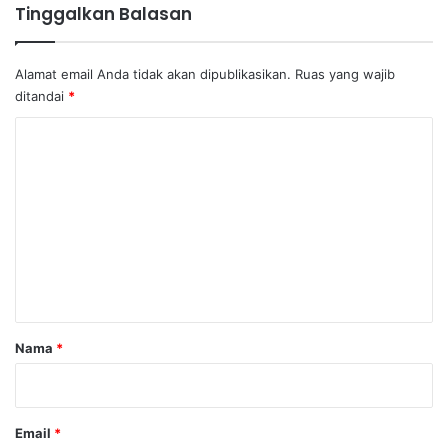
Tinggalkan Balasan
Alamat email Anda tidak akan dipublikasikan.
Ruas yang wajib
ditandai
*
K
o
m
e
n
t
a
r
Nama
*
*
Email
*