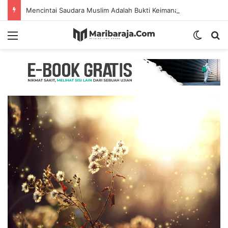
Mencintai Saudara Muslim Adalah Bukti Keimanan – Hadits Ke-13 Arbain Nawawi
Menu
Switch
S