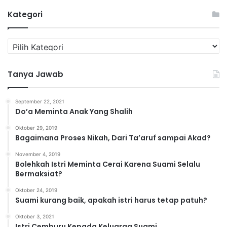
Kategori
K
a
t
Tanya Jawab
e
g
o
September 22, 2021
r
Do’a Meminta Anak Yang Shalih
i
Oktober 29, 2019
Bagaimana Proses Nikah, Dari Ta’aruf sampai Akad?
November 4, 2019
Bolehkah Istri Meminta Cerai Karena Suami Selalu
Bermaksiat?
Oktober 24, 2019
Suami kurang baik, apakah istri harus tetap patuh?
Oktober 3, 2021
Istri Cemburu Kepada Keluarga Suami