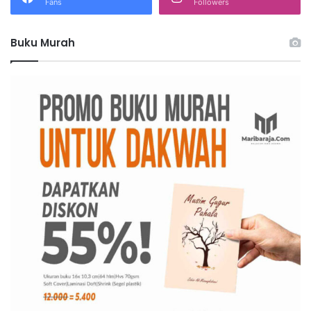
Fans
Followers
k
:
Buku Murah