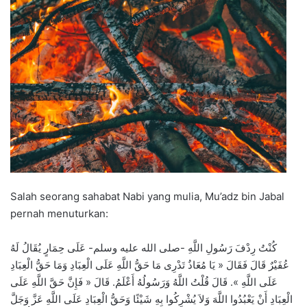
Salah seorang sahabat Nabi yang mulia, Mu’adz bin Jabal
pernah menuturkan:
كُنْتُ رِدْفَ رَسُولِ اللَّهِ -صلى الله عليه وسلم- عَلَى حِمَارٍ يُقَالُ لَهُ
عُفَيْرٌ قَالَ فَقَالَ « يَا مُعَاذُ تَدْرِى مَا حَقُّ اللَّهِ عَلَى الْعِبَادِ وَمَا حَقُّ الْعِبَادِ
عَلَى اللَّهِ ». قَالَ قُلْتُ اللَّهُ وَرَسُولُهُ أَعْلَمُ. قَالَ « فَإِنَّ حَقَّ اللَّهِ عَلَى
الْعِبَادِ أَنْ يَعْبُدُوا اللَّهَ وَلاَ يُشْرِكُوا بِهِ شَيْئًا وَحَقُّ الْعِبَادِ عَلَى اللَّهِ عَزَّ وَجَلَّ