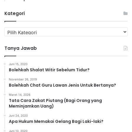
Kategori
K
a
t
Tanya Jawab
e
g
o
Juni 15, 2020
r
Bolehkah Shalat Witir Sebelum Tidur?
i
November 26, 2019
Bolehkah Chat Guru Lawan Jenis Untuk Bertanya?
Maret 14, 2026
Tata Cara Zakat Piutang (Bagi Orang yang
Meminjamkan Uang)
Juni 24, 2020
Apa Hukum Memakai Gelang Bagi Laki-laki?
Juni 10, 2020