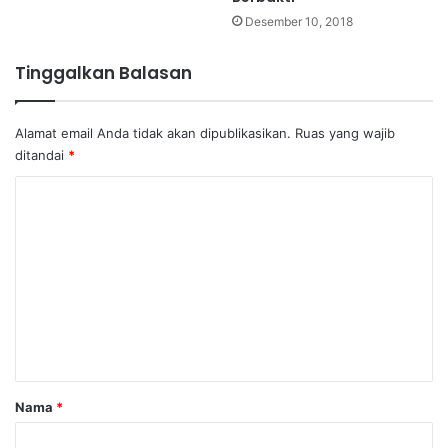
Desember 10, 2018
Tinggalkan Balasan
Alamat email Anda tidak akan dipublikasikan.
Ruas yang wajib
ditandai
*
K
o
m
e
n
t
a
r
Nama
*
*