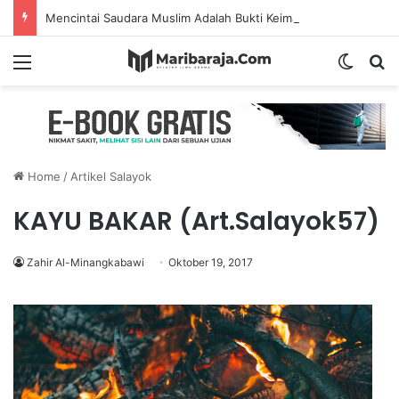
Mencintai Saudara Muslim Adalah Bukti Keimanan – Hadits Ke-13 Arbain Nawawi
Menu
Switch
S
Home
/
Artikel Salayok
KAYU BAKAR (Art.Salayok57)
Zahir Al-Minangkabawi
Oktober 19, 2017