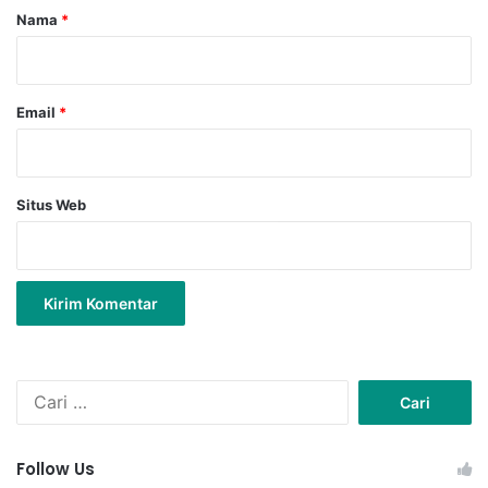
r
Nama
*
*
Email
*
Situs Web
C
a
r
i
Follow Us
u