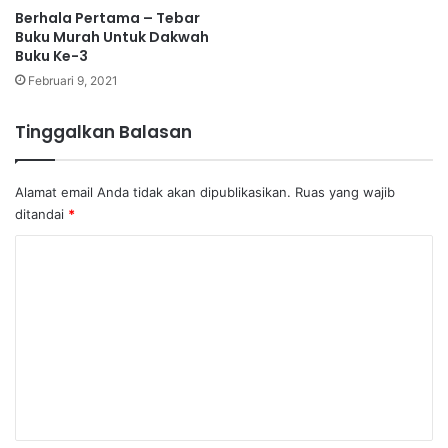
Berhala Pertama – Tebar
Buku Murah Untuk Dakwah
Buku Ke-3
Februari 9, 2021
Tinggalkan Balasan
Alamat email Anda tidak akan dipublikasikan.
Ruas yang wajib
ditandai
*
K
o
m
e
n
t
a