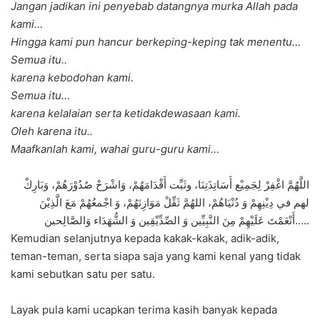
Jangan jadikan ini penyebab datangnya murka Allah pada
kami…
Hingga kami pun hancur berkeping-keping tak menentu…
Semua itu..
karena kebodohan kami.
Semua itu…
karena kelalaian serta ketidakdewasaan kami.
Oleh karena itu..
Maafkanlah kami, wahai guru-guru kami…
اللَّهُمَّ اغْفِرْ لِجَمِيْع أَسَاتِذَتِنَا، وثَبِّت أَقْدَامَهُمْ، وَاشْرَحْ صُدُوْرَهُمْ، وَبَارِكْ
لهم في دِيْنِهِمْ وَ دُنْيَاهُمْ، اللهُمَّ ثَقِّلْ مَوَازِنَهُمْ، وَ اجْمعُهُمْ مَعَ الَّذِيْنَ
أَنْعَمْتَ عَلَيْهِمْ مِنَ النَّبِيِّين وَ الصِّدِّيْقِين وَ الشُّهَدَاء وَالصَّالِحين…..
Kemudian selanjutnya kepada kakak-kakak, adik-adik,
teman-teman, serta siapa saja yang kami kenal yang tidak
kami sebutkan satu per satu.
Layak pula kami ucapkan terima kasih banyak kepada