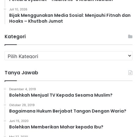
Juli 10, 2026
Bijak Menggunakan Media Sosial: Menjauhi Fitnah dan
Hoaks – Khutbah Jumat
Kategori
K
a
t
Tanya Jawab
e
g
o
Desember 4, 2019
r
Bolehkah Menjual TV Kepada Sesama Muslim?
i
Oktober 29, 2019
Bagaimana Hukum Berjabat Tangan Dengan Waria?
Juni 15, 2020
Bolehkan Memberikan Mahar kepada Ibu?
Mei 27, 2020