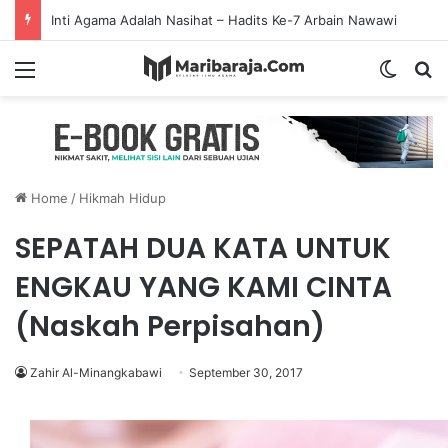
Mencintai Saudara Muslim Adalah Bukti Keimanan – Hadits Ke-13 Arbain Nawawi
Menu
Switch
S
Home
/
Hikmah Hidup
SEPATAH DUA KATA UNTUK
ENGKAU YANG KAMI CINTA
(Naskah Perpisahan)
Zahir Al-Minangkabawi
September 30, 2017