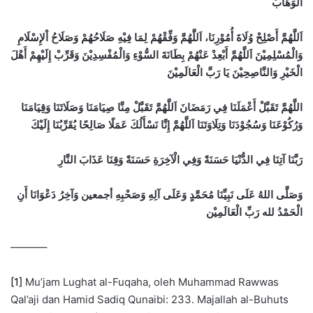
الْوَهَّابُ
اَللَّهُمَّ أَصْلِحْ وُلَاةَ أُمُوْرِنَا، اَللَّهُمَّ وَفِّقْهُمْ لِمَا فِيْهِ صَلَاحُهُمْ وَصَلَاحُ اْلإِسْلَامِ
وَالْمُسْلِمِيْنَ اَللَّهُمَّ أَبْعِدْ عَنْهُمْ بِطَانَةَ السُّوْءِ وَالْمُفْسِدِيْنَ وَقَرِّبْ إِلَيْهِمْ أَهْلَ
الْخَيْرِ وَالنَّاصِحِيْنَ يَا رَبَّ الْعَالَمِيْنَ
اللَّهُمَّ تَقَبَّلْ أَعْمَلَنَا فِي رَمَضَانَ اَللَّهُمَّ تَقَبَّلْ مِنَّا صِيَامَنَا وَصَلَاتَنَا وَقِيَامَنَا
وَرُكُوْعَنَا وَسُجُوْدَنَا وَتِلَاوَتَنَا اَللَّهُمَّ إِنَّا نَسْأَلُكَ عَمَلًا صَالِحًا يُقَرِّبُنَا إِلَيْكَ
رَبَّنَا آتِنَا فِي الدُّنْيَا حَسَنَةً وَفِي الْآخِرَةِ حَسَنَةً وَقِنَا عَذَابَ النَّارِ
وَصَلَّى اللهُ عَلَى نَبِيِّنَا مُحَمَّدٍ وَعَلَى آلِهِ وَصَحْبِهِ أجمعين وَآخِرُ دَعْوَانَا أَنِ
الْحَمْدُ لله رَبِّ الْعَالَمِيْن
———–
[1]
Mu’jam Lughat al-Fuqaha, oleh Muhammad Rawwas
Qal’aji dan Hamid Sadiq Qunaibi: 233. Majallah al-Buhuts