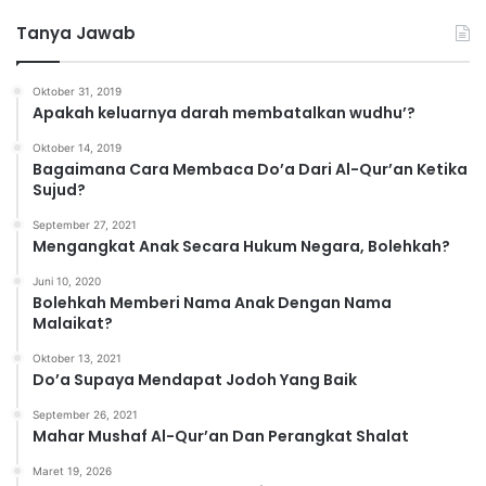
t
Tanya Jawab
e
g
o
Oktober 31, 2019
r
Apakah keluarnya darah membatalkan wudhu’?
i
Oktober 14, 2019
Bagaimana Cara Membaca Do’a Dari Al-Qur’an Ketika
Sujud?
September 27, 2021
Mengangkat Anak Secara Hukum Negara, Bolehkah?
Juni 10, 2020
Bolehkah Memberi Nama Anak Dengan Nama
Malaikat?
Oktober 13, 2021
Do’a Supaya Mendapat Jodoh Yang Baik
September 26, 2021
Mahar Mushaf Al-Qur’an Dan Perangkat Shalat
Maret 19, 2026