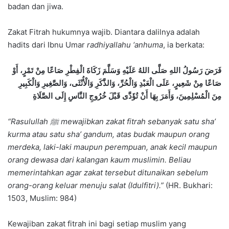
badan dan jiwa.
Zakat Fitrah hukumnya wajib. Diantara dalilnya adalah
hadits dari Ibnu Umar
radhiyallahu ‘anhuma
, ia berkata:
فَرَضَ رَسُولُ اللهِ صَلَّى اللهُ عَلَيْهِ وَسَلَّمَ زَكَاةَ الْفِطْرِ صَاعًا مِنْ تَمْرٍ، أَوْ
صَاعًا مِنْ شَعِيرٍ، عَلَى الْعَبْدِ وَالْحُرِّ، وَالذَّكَرِ وَالْأُنْثَى، وَالصَّغِيرِ وَالْكَبِيرِ
مِنَ الْمُسْلِمِينَ، وَأَمَرَ بِهَا أَنْ تُؤَدَّى قَبْلَ خُرُوجِ النَّاسِ إِلَى الصَّلَاةِ
“Rasulullah
ﷺ mewajibkan zakat fitrah sebanyak satu sha’
kurma atau satu sha’ gandum, atas budak maupun orang
merdeka, laki-laki maupun perempuan, anak kecil maupun
orang dewasa dari kalangan kaum muslimin. Beliau
memerintahkan agar zakat tersebut ditunaikan sebelum
orang-orang keluar menuju salat (Idulfitri).”
(HR. Bukhari:
1503, Muslim: 984)
Kewajiban zakat fitrah ini bagi setiap muslim yang