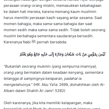
perasaan orang-orang miskin, memasukkan kebahagiaan
ke dalam hati mereka, karena memang kaum muslimin
harus memiliki perasaan kasih sayang antar sesama. Saat
momen bahagia, maka sama-sama bahagia dan saat
momen sedih maka sama-sama sedih. Tidak boleh seorang
muslim berbahagia sementara saudaranya bersedih.
Karenanya Nabi ﷺ pernah bersabda:
لَيْسَ بِمُؤْمِنٍ مَنْ بَاتَ شَبْعَانَ وَجَارُهُ إِلَى جَنْبِهِ جَائِعٌ وَهُوَ يَعْلَمُ
“Bukanlah seorang mukmin (yang sempurna imannya),
orang yang bermalam dalam keadaan kenyang, sementara
tetangga di sampingnya kelaparan, padahal ia
mengetahuinya.”
(HR. Abu Ya’la: 2699, dishahihkan oleh Al-
Albani dalam Shahih Al-Jami’: 5382)
Oleh karenanya, jika kita memiliki kelapangan, maka
barengilah zakat fitrah itu dengan sedekah lainnya; uang