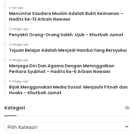
5 hari ago
Mencintai Saudara Muslim Adalah Bukti Keimanan –
Hadits Ke-13 Arbain Nawawi
3 minggu ago
Penyakit Orang-Orang Saleh: Ujub – Khutbah Jumat
3 minggu ago
Tujuan Belajar Adalah Menjadi Hamba Yang Bersyukur
4 minggu ago
Menjaga Diri Dan Agama Dengan Meninggalkan
Perkara Syubhat – Hadits Ke-6 Arbain Nawawi
4 minggu ago
Bijak Menggunakan Media Sosial: Menjauhi Fitnah dan
Hoaks – Khutbah Jumat
Kategori
K
a