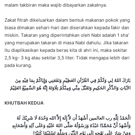
malam takbiran maka wajib dibayarkan zakatnya.
Zakat fitrah dikeluarkan dalam bentuk makanan pokok yang
biasa dimakan sehari-hari dan diserahkan kepada fakir dan
miskin. Takaran yang diperintahkan oleh Nabi adalah 1 sha’
yang merupakan takaran di masa Nabi dahulu. Jika takaran
itu diaplikasikan kepada beras kita di ahri ini, maka sekitar
2,5 kg- 3 kg atau sekitar 3,5 liter. Tidak mengapa lebih dari
pada kurang.
بَارَكَ اللهُ لِي وَلَكُمْ فِي القُرْآنِ العَظِيْمِ وَنَفَعَنِي وَإِيَاكُمْ بِمَا فِيْهِ مِنَ
الآيَاتِ وَالذِّكْرِ الحَكِيمِ وَتَقَبَّلَ مِنِّي وَمِنْكُمْ تِلَاوَتَهُ إِنَّهُ هُوَ السَّمِيْعُ العَلِيْمُ
KHUTBAH KEDUA
الْحَمْدُ لِلَّهِ رب العالمين أَشْهَدُ أَن لاَّ إِلَهَ إِلاَّ الله وَحْدَهُ لَا شَرِيْكَ لَهُ
وَأَشْهَدُ أَنَّ مُحَمَّدًا عَبْدُهُ وَرَسُوْلُهُ صَلَّى اللهُ عَلَيْهِ وَعَلَى آلِهِ وَأَصْحَابِهِ
وَمَنْ سَارَ عَلَى نَهْجِهِ إِلَى يَوْمِ الدِّيْنِ وَسَلَّمَ تَسْلِيْمًا كَثِيْرًا