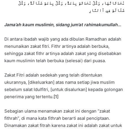
مُحْدَثَاتُهَا، وَكُلَّ مُحْدَثَةٍ بِدْعَةٌ، وَكُلَّ بِدْعَةٍ ضَلَالَةٌ، وَكُلَّ
ضَلَالَةٍ فِي ٱالنَّارِ
Jama’ah kaum muslimin, sidang jum’at rahimakumullah
…
Di antara ibadah wajib yang ada dibulan Ramadhan adalah
menunaikan zakat fitri. Fithr artinya adalah berbuka,
sehingga zakat fithr artinya adalah zakat yang disebabkan
kaum muslimin telah berbuka (selesai) dari puasa.
Zakat Fitri adalah sedekah yang telah ditentukan
ukurannya, [dikeluarkan] atas nama setiap jiwa muslim
sebelum salat Idulfitri, [untuk disalurkan] kepada golongan
penerima yang tertentu.
[1]
Sebagian ulama menamakan zakat ini dengan “zakat
fithrah”, di mana kata
fithrah
berarti asal penciptaan.
Dinamakan zakat fitrah karena zakat ini adalah zakat untuk