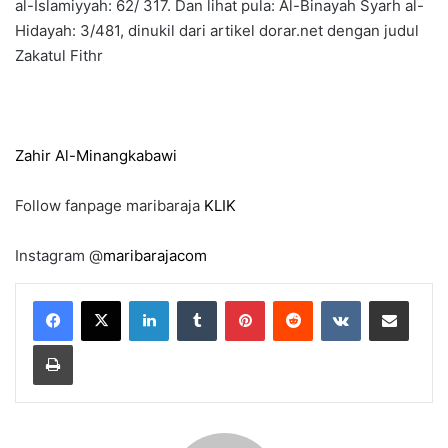
al-Islamiyyah: 62/ 317. Dan lihat pula: Al-Binayah Syarh al-
Hidayah: 3/481, dinukil dari artikel dorar.net dengan judul
Zakatul Fithr
Zahir Al-Minangkabawi
Follow fanpage maribaraja
KLIK
Instagram @
maribarajacom
LinkedIn
Tumblr
Pinterest
Reddit
VKontakte
Share via Email
Print