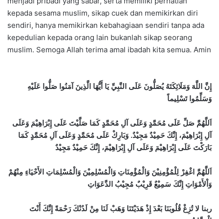
menjadi pribadi yang sabar, serta memiliki perhatian
kepada sesama muslim, sikap cuek dan memikirkan diri
sendiri, hanya memikirkan kebahagiaan sendiri tanpa ada
kepedulian kepada orang lain bukanlah sikap seorang
muslim. Semoga Allah terima amal ibadah kita semua. Amin
إِنَّ اللَّهَ وَمَلَائِكَتَهُ يُصَلُّونَ عَلَى النَّبِيِّ يَا أَيُّهَا الَّذِينَ آمَنُوا صَلُّوا عَلَيْهِ
وَسَلِّمُوا تَسْلِيماً
اَللَّهُمَّ صَلِّ عَلَى مُحَمَّدٍ وَعَلَى آلِ مُحَمَّدٍ كَمَا صَلَّيْتَ عَلَى إِبْرَاهِيْمَ وَعَلَى
آلِ إِبْرَاهِيْمَ، إِنَّكَ حَمِيْدٌ مَجِيْدٌ. وَبَارِكْ عَلَى مُحَمَّدٍ وَعَلَى آلِ مُحَمَّدٍ كَمَا
بَارَكْتَ عَلَى إِبْرَاهِيْمَ وَعَلَى آلِ إِبْرَاهِيْمَ، إِنَّكَ حَمِيْدٌ مَجِيْدٌ
اَللَّهُمَّ اغْفِرْ لِلْمُؤْمِنِيْنَ وَالْمُؤْمِنَاتِ وَالْمُسْلِمِيْنَ وَالْمُسْلِمَاتِ الأَحْيَاءِ مِنْهُمْ
وَاْلأَمْوَاتِ إِنَّكَ سَمِيْعٌ قَرِيْبٌ مُجِيْبُ الدَّعَوَاتِ
ربنا لا تُزِغْ قُلُوبَنَا بَعْدَ إِذْ هَدَيْتَنَا وَهَبْ لَنَا مِنْ لَدُنْكَ رَحْمَةً إِنَّكَ أَنْتَ