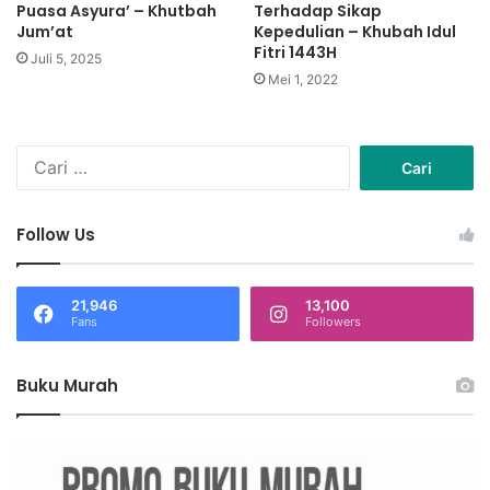
Puasa Asyura’ – Khutbah
Terhadap Sikap
Jum’at
Kepedulian – Khubah Idul
Fitri 1443H
Juli 5, 2025
Mei 1, 2022
C
a
r
i
Follow Us
u
n
t
21,946
13,100
u
Fans
Followers
k
:
Buku Murah