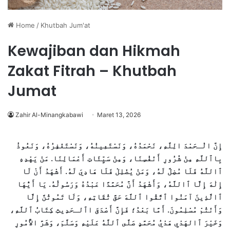
Home
/
Khutbah Jum'at
Kewajiban dan Hikmah
Zakat Fitrah – Khutbah
Jumat
Zahir Al-Minangkabawi
Maret 13, 2026
إِنَّ الْـحَمْدَ الِلَّهِ، نَحْمَدُهُ، وَنَسْتَعِينُهُ، وَنَسْتَغْفِرُهُ، وَنَعُوذُ
بِاٱللَّهِ مِنْ شُرُورِ أَنْفُسِنَا، وَمِنْ سَيِّئَاتِ أَعْمَالِنَا.
مَنْ يَهْدِهِ
ٱاللَّهُ فَلَا مُضِلَّ لَهُ، وَمَنْ يُضْلِلْ فَلَا هَادِيَ لَهُ.
أَشْهَدُ أَنْ لَا
إِلٰهَ إِلَّا ٱاللَّهُ، وَأَشْهَدُ أَنَّ مُحَمَّدًا عَبْدُهُ وَرَسُولُهُ.
يَا أَيُّهَا
ٱالَّذِينَ آمَنُوا ٱتَّقُوا ٱللَّهَ حَقَّ تُقَاتِهِ، وَلَا تَمُوتُنَّ إِلَّا
وَأَنْتُمْ مُسْلِمُونَ. أَمَّا بَعْدُ؛ فَإِنَّ أَصْدَقَ اٱلـحَدِيثِ كِتَابُ ٱللَّهِ،
وَخَيْرَ ٱالهَدْيِ هَدْيُ مُحَمَّدٍ صَلَّى ٱللَّهُ عَلَيْهِ وَسَلَّمَ، وَشَرَّ الأُمُورِ