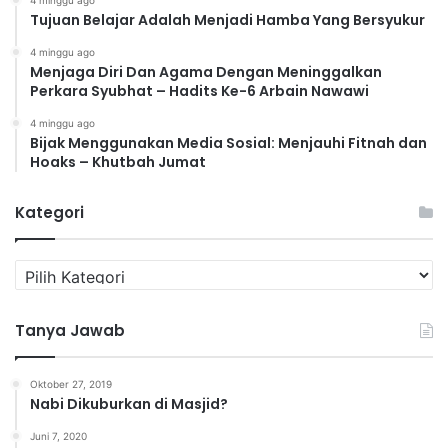
4 minggu ago
Tujuan Belajar Adalah Menjadi Hamba Yang Bersyukur
4 minggu ago
Menjaga Diri Dan Agama Dengan Meninggalkan
Perkara Syubhat – Hadits Ke-6 Arbain Nawawi
4 minggu ago
Bijak Menggunakan Media Sosial: Menjauhi Fitnah dan
Hoaks – Khutbah Jumat
Kategori
K
a
t
Tanya Jawab
e
g
o
Oktober 27, 2019
r
Nabi Dikuburkan di Masjid?
i
Juni 7, 2020