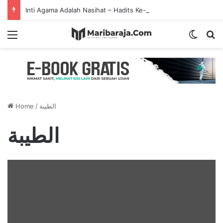
Inti Agama Adalah Nasihat – Hadits Ke-7 Arbain Nawawi
Menu
Switch
S
Home
/
الطيبة
الطيبة