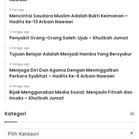
5 hari ago
Mencintai Saudara Muslim Adalah Bukti Keimanan –
Hadits Ke-13 Arbain Nawawi
3 minggu ago
Penyakit Orang-Orang Saleh: Ujub – Khutbah Jumat
3 minggu ago
Tujuan Belajar Adalah Menjadi Hamba Yang Bersyukur
4 minggu ago
Menjaga Diri Dan Agama Dengan Meninggalkan
Perkara Syubhat – Hadits Ke-6 Arbain Nawawi
4 minggu ago
Bijak Menggunakan Media Sosial: Menjauhi Fitnah dan
Hoaks – Khutbah Jumat
Kategori
K
a