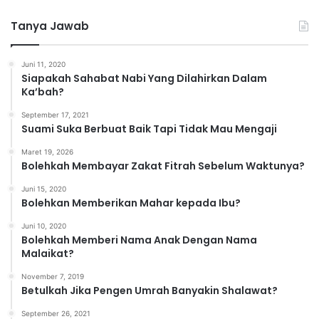
t
Tanya Jawab
e
g
o
Juni 11, 2020
r
Siapakah Sahabat Nabi Yang Dilahirkan Dalam
i
Ka’bah?
September 17, 2021
Suami Suka Berbuat Baik Tapi Tidak Mau Mengaji
Maret 19, 2026
Bolehkah Membayar Zakat Fitrah Sebelum Waktunya?
Juni 15, 2020
Bolehkan Memberikan Mahar kepada Ibu?
Juni 10, 2020
Bolehkah Memberi Nama Anak Dengan Nama
Malaikat?
November 7, 2019
Betulkah Jika Pengen Umrah Banyakin Shalawat?
September 26, 2021