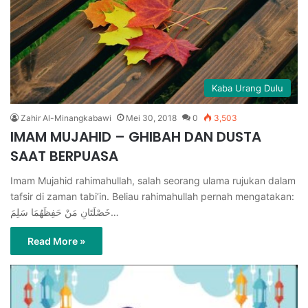
Kaba Urang Dulu
Zahir Al-Minangkabawi
Mei 30, 2018
0
3,503
IMAM MUJAHID – GHIBAH DAN DUSTA
SAAT BERPUASA
Imam Mujahid rahimahullah, salah seorang ulama rujukan dalam
tafsir di zaman tabi’in. Beliau rahimahullah pernah mengatakan:
خَصْلَتَانِ مَنْ حَفِظَهُمَا سَلِمَ…
Read More »