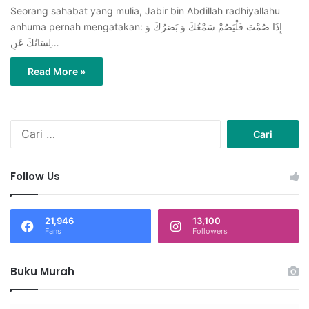
Seorang sahabat yang mulia, Jabir bin Abdillah radhiyallahu
anhuma pernah mengatakan: إِذَا صُمْتَ فَلْيَصُمْ سَمْعُكَ وَ بَصَرُكَ وَ
لِسَانُكَ عَنِ…
Read More »
C
a
r
i
Follow Us
u
n
t
21,946
13,100
u
Fans
Followers
k
:
Buku Murah