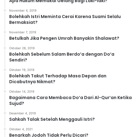
Apa Hukum Memakai Gelang Bagi Laki-laki?
i
November 4, 2019
Bolehkah Istri Meminta Cerai Karena Suami Selalu
Bermaksiat?
November 7, 2019
Betulkah Jika Pengen Umrah Banyakin Shalawat?
Oktober 28, 2019
Bolehkah Sebelum Salam Berdo’a dengan Do’a
Sendiri?
Oktober 19, 2019
Bolehkah Takut Terhadap Masa Depan dan
Dicabutnya Nikmat?
Oktober 14, 2019
Bagaimana Cara Membaca Do’a Dari Al-Qur’an Ketika
Sujud?
Desember 4, 2019
Sahkah Talak Setelah Menggauli Istri?
Oktober 4, 2021
Benarkah Jodoh Tidak Perlu Dicari?