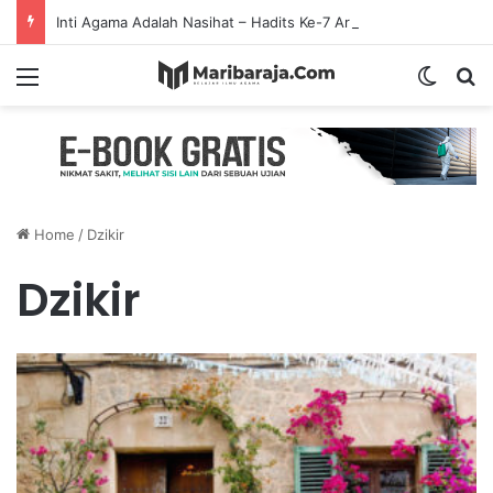
Inti Agama Adalah Nasihat – Hadits Ke-7 Arbain Nawawi
Menu
Switch
S
Home
/
Dzikir
Dzikir