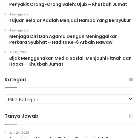
Penyakit Orang-Orang Saleh: Ujub – Khutbah Jumat
4 minggu ago
Tujuan Belajar Adalah Menjadi Hamba Yang Bersyukur
4 minggu ago
Menjaga Diri Dan Agama Dengan Meninggalkan
Perkara Syubhat – Hadits Ke-6 Arbain Nawawi
Juli 10, 2026
Bijak Menggunakan Media Sosial: Menjauhi Fitnah dan
Hoaks – Khutbah Jumat
Kategori
K
a
t
Tanya Jawab
e
g
o
Juni 24, 2020
r