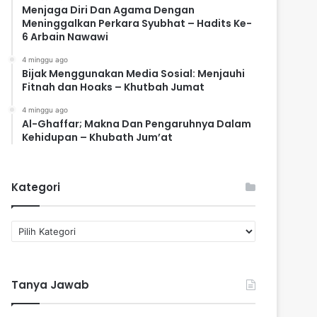
Menjaga Diri Dan Agama Dengan
Meninggalkan Perkara Syubhat – Hadits Ke-
6 Arbain Nawawi
4 minggu ago
Bijak Menggunakan Media Sosial: Menjauhi
Fitnah dan Hoaks – Khutbah Jumat
4 minggu ago
Al-Ghaffar; Makna Dan Pengaruhnya Dalam
Kehidupan – Khubath Jum’at
Kategori
K
a
t
e
Tanya Jawab
g
o
r