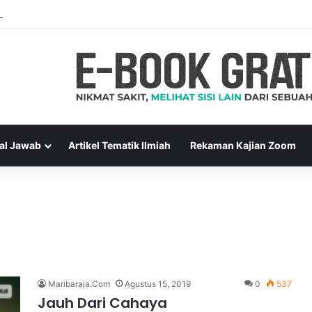
ara Muslim Adalah Bukti Keimanan – Hadits Ke-13 Arbain Nawawi
al Jawab
Artikel Tematik Ilmiah
Rekaman Kajian Zoom
Maribaraja.Com
Agustus 15, 2019
0
537
Jauh Dari Cahaya