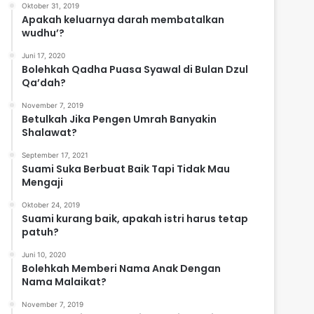
Oktober 31, 2019
i
Apakah keluarnya darah membatalkan
wudhu’?
Juni 17, 2020
Bolehkah Qadha Puasa Syawal di Bulan Dzul
Qa’dah?
November 7, 2019
Betulkah Jika Pengen Umrah Banyakin
Shalawat?
September 17, 2021
Suami Suka Berbuat Baik Tapi Tidak Mau
Mengaji
Oktober 24, 2019
Suami kurang baik, apakah istri harus tetap
patuh?
Juni 10, 2020
Bolehkah Memberi Nama Anak Dengan
Nama Malaikat?
November 7, 2019