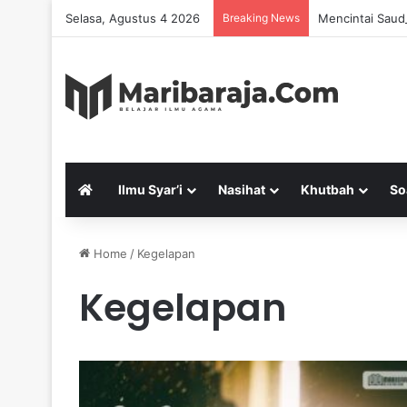
Selasa, Agustus 4 2026
Breaking News
Mencintai Saud
Ilmu Syar’i
Nasihat
Khutbah
So
Home
/
Kegelapan
Kegelapan