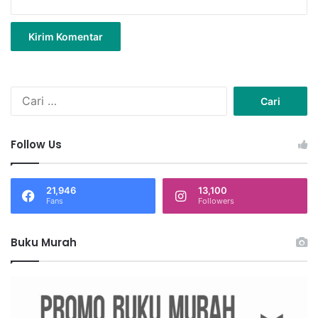
C
a
r
i
Follow Us
u
n
t
21,946
13,100
u
Fans
Followers
k
:
Buku Murah