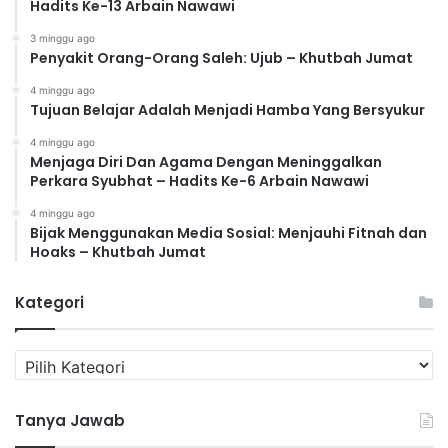
Hadits Ke-13 Arbain Nawawi
3 minggu ago
Penyakit Orang-Orang Saleh: Ujub – Khutbah Jumat
4 minggu ago
Tujuan Belajar Adalah Menjadi Hamba Yang Bersyukur
4 minggu ago
Menjaga Diri Dan Agama Dengan Meninggalkan
Perkara Syubhat – Hadits Ke-6 Arbain Nawawi
4 minggu ago
Bijak Menggunakan Media Sosial: Menjauhi Fitnah dan
Hoaks – Khutbah Jumat
Kategori
K
a
t
Tanya Jawab
e
g