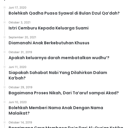
o
Juni 17, 2020
r
Bolehkah Qadha Puasa Syawal di Bulan Dzul Qa’dah?
i
Oktober 3, 2021
Istri Cemburu Kepada Keluarga Suami
September 20, 2021
Diamanahi Anak Berkebutuhan Khusus
Oktober 31, 2019
Apakah keluarnya darah membatalkan wudhu’?
Juni 11, 2020
Siapakah Sahabat Nabi Yang Dilahirkan Dalam
Ka’bah?
Oktober 29, 2019
Bagaimana Proses Nikah, Dari Ta’aruf sampai Akad?
Juni 10, 2020
Bolehkah Memberi Nama Anak Dengan Nama
Malaikat?
Oktober 14, 2019