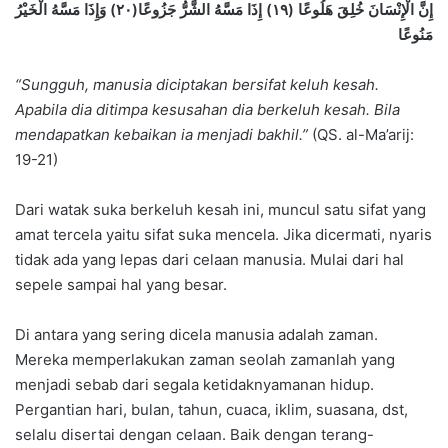
إِنَّ الْإِنْسَانَ خُلِقَ هَلُوعًا (١٩) إِذَا مَسَّهُ الشَّرُّ جَزُوعًا(٢٠) وَإِذَا مَسَّهُ الْخَيْرُ
مَنُوعًا
“Sungguh, manusia diciptakan bersifat keluh kesah.
Apabila dia ditimpa kesusahan dia berkeluh kesah. Bila
mendapatkan kebaikan ia menjadi bakhil.”
(QS. al-Ma’arij:
19-21)
Dari watak suka berkeluh kesah ini, muncul satu sifat yang
amat tercela yaitu sifat suka mencela. Jika dicermati, nyaris
tidak ada yang lepas dari celaan manusia. Mulai dari hal
sepele sampai hal yang besar.
Di antara yang sering dicela manusia adalah zaman.
Mereka memperlakukan zaman seolah zamanlah yang
menjadi sebab dari segala ketidaknyamanan hidup.
Pergantian hari, bulan, tahun, cuaca, iklim, suasana, dst,
selalu disertai dengan celaan. Baik dengan terang-