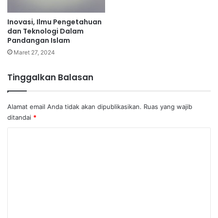
Inovasi, Ilmu Pengetahuan
dan Teknologi Dalam
Pandangan Islam
Maret 27, 2024
Tinggalkan Balasan
Alamat email Anda tidak akan dipublikasikan.
Ruas yang wajib
ditandai
*
K
o
m
e
n
t