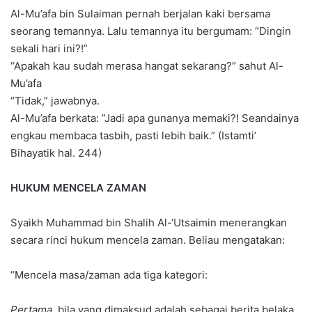
Al-Mu’afa bin Sulaiman pernah berjalan kaki bersama
seorang temannya. Lalu temannya itu bergumam: “Dingin
sekali hari ini?!”
“Apakah kau sudah merasa hangat sekarang?” sahut Al-
Mu’afa
“Tidak,” jawabnya.
Al-Mu’afa berkata: ”Jadi apa gunanya memaki?! Seandainya
engkau membaca tasbih, pasti lebih baik.” (Istamti’
Bihayatik hal. 244)
HUKUM MENCELA ZAMAN
Syaikh Muhammad bin Shalih Al-‘Utsaimin menerangkan
secara rinci hukum mencela zaman. Beliau mengatakan:
“Mencela masa/zaman ada tiga kategori:
Pertama,
bila yang dimaksud adalah sebagai berita belaka