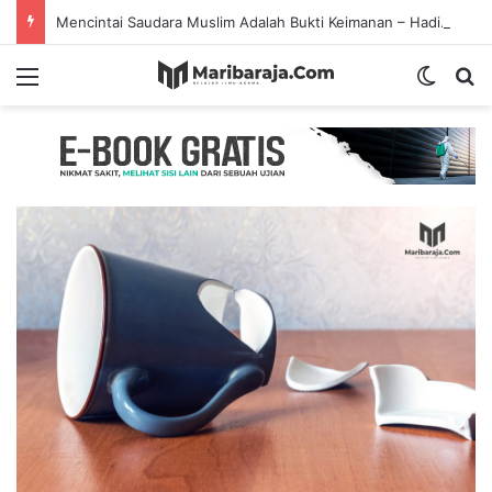
Mencintai Saudara Muslim Adalah Bukti Keimanan – Hadits Ke-13 Arbain Nawawi
Menu
Switch
S