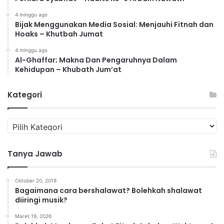
4 minggu ago
Bijak Menggunakan Media Sosial: Menjauhi Fitnah dan
Hoaks – Khutbah Jumat
4 minggu ago
Al-Ghaffar; Makna Dan Pengaruhnya Dalam
Kehidupan – Khubath Jum’at
Kategori
K
a
t
Tanya Jawab
e
g
o
Oktober 20, 2019
r
Bagaimana cara bershalawat? Bolehkah shalawat
i
diiringi musik?
Maret 19, 2026