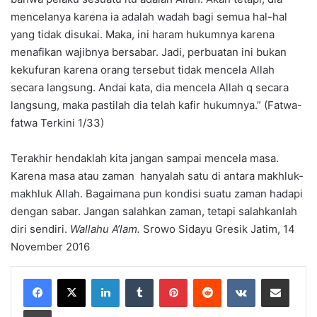
mencelanya karena ia adalah wadah bagi semua hal-hal
yang tidak disukai. Maka, ini haram hukumnya karena
menafikan wajibnya bersabar. Jadi, perbuatan ini bukan
kekufuran karena orang tersebut tidak mencela Allah
secara langsung. Andai kata, dia mencela Allah q secara
langsung, maka pastilah dia telah kafir hukumnya.” (Fatwa-
fatwa Terkini 1/33)
Terakhir hendaklah kita jangan sampai mencela masa.
Karena masa atau zaman hanyalah satu di antara makhluk-
makhluk Allah. Bagaimana pun kondisi suatu zaman hadapi
dengan sabar. Jangan salahkan zaman, tetapi salahkanlah
diri sendiri.
Wallahu A’lam.
Srowo Sidayu Gresik Jatim, 14
November 2016
LinkedIn
Tumblr
Pinterest
Reddit
VKontakte
Share via Email
Print