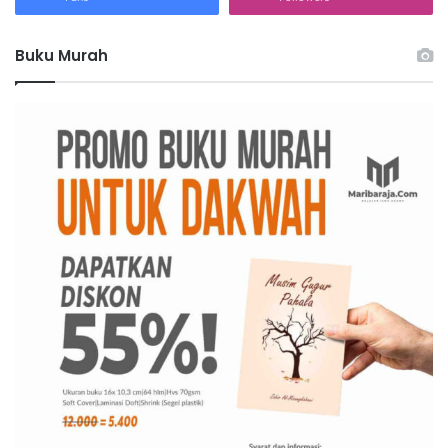
k
:
Buku Murah