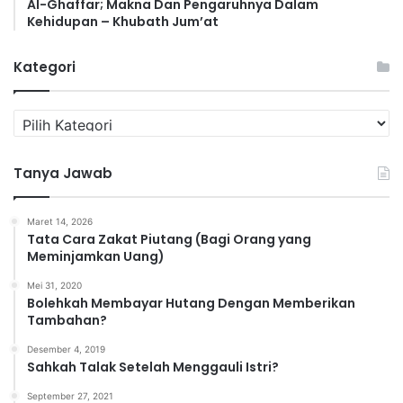
Al-Ghaffar; Makna Dan Pengaruhnya Dalam
Kehidupan – Khubath Jum’at
Kategori
K
a
t
Tanya Jawab
e
g
o
Maret 14, 2026
r
Tata Cara Zakat Piutang (Bagi Orang yang
i
Meminjamkan Uang)
Mei 31, 2020
Bolehkah Membayar Hutang Dengan Memberikan
Tambahan?
Desember 4, 2019
Sahkah Talak Setelah Menggauli Istri?
September 27, 2021