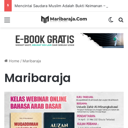
Mencintai Saudara Muslim Adalah Bukti Keimanan – Hadits Ke-13 Arbain Nawawi
Menu
Switch
S
Home
/
Maribaraja
Maribaraja