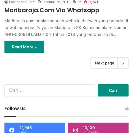
Maribaraja.Com
Februari 26, 2019
12
11,241
Maribaraja.Com Via Whatsapp
Maribaraja.com adalah sebuah website dakwah yang berada di
bawah naungan Yayasan Maribaraja SK Kemenhumkam Nomor
AHU-0009181.AH.01.04 Tahun 2018 yang berdomisili di…
Read More »
Next page
C
a
r
i
Follow Us
u
n
t
21,946
13,100
u
Fans
Followers