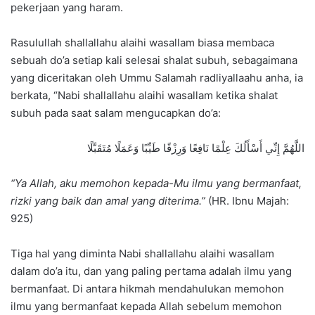
pekerjaan yang haram.
Rasulullah shallallahu alaihi wasallam biasa membaca
sebuah do’a setiap kali selesai shalat subuh, sebagaimana
yang diceritakan oleh Ummu Salamah radliyallaahu anha, ia
berkata, “Nabi shallallahu alaihi wasallam ketika shalat
subuh pada saat salam mengucapkan do’a:
اللَّهُمَّ إِنِّي أَسْأَلُكَ عِلْمًا نَافِعًا وَرِزْقًا طَيِّبًا وَعَمَلًا مُتَقَبَّلًا
“Ya Allah, aku memohon kepada-Mu ilmu yang bermanfaat,
rizki yang baik dan amal yang diterima.”
(HR. Ibnu Majah:
925)
Tiga hal yang diminta Nabi shallallahu alaihi wasallam
dalam do’a itu, dan yang paling pertama adalah ilmu yang
bermanfaat. Di antara hikmah mendahulukan memohon
ilmu yang bermanfaat kepada Allah sebelum memohon