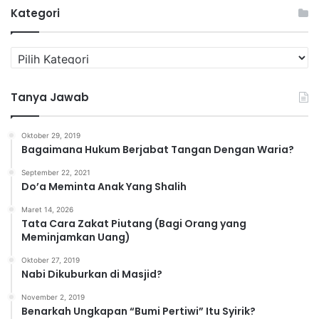
Kategori
K
a
t
Tanya Jawab
e
g
o
Oktober 29, 2019
r
Bagaimana Hukum Berjabat Tangan Dengan Waria?
i
September 22, 2021
Do’a Meminta Anak Yang Shalih
Maret 14, 2026
Tata Cara Zakat Piutang (Bagi Orang yang
Meminjamkan Uang)
Oktober 27, 2019
Nabi Dikuburkan di Masjid?
November 2, 2019
Benarkah Ungkapan “Bumi Pertiwi” Itu Syirik?