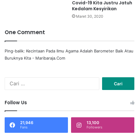
Covid-19 Kita Justru Jatuh
Kedalam Kesyirikan
Maret 30, 2020
One Comment
Ping-balik:
Kecintaan Pada Ilmu Agama Adalah Barometer Baik Atau
Buruknya Kita - Maribaraja.Com
C
a
r
i
Follow Us
u
n
t
21,946
13,100
u
Fans
Followers
k
: