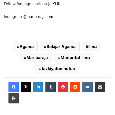
Follow fanpage maribaraja
KLIK
Instagram
@maribarajacom
Agama
Belajar Agama
Ilmu
Maribaraja
Menuntut ilmu
tazkiyatun nufus
LinkedIn
Tumblr
Pinterest
Reddit
VKontakte
Share via Email
Print