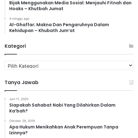
Bijak Menggunakan Media Sosial: Menjauhi Fitnah dan
Hoaks – Khutbah Jumat
4 minggu ago
Al-Ghaffar; Makna Dan Pengaruhnya Dalam
Kehidupan – Khubath Jum’at
Kategori
K
a
t
Tanya Jawab
e
g
o
Juni 11, 2020
r
Siapakah Sahabat Nabi Yang Dilahirkan Dalam
i
Ka’bah?
Oktober 29, 2019
Apa Hukum Menikahkan Anak Perempuan Tanpa
Izinnya?