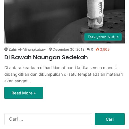
Tazkiyatun Nufus
Zahir Al-Minangkabawi
Desember 30, 2018
0
3,909
Di Bawah Naungan Sedekah
Di antara keadaan di hari kiamat nanti ketika semua manusia
dibangkitkan dan dikumpulkan di satu tempat adalah matahari
akan sangat…
Read More »
C
a
r