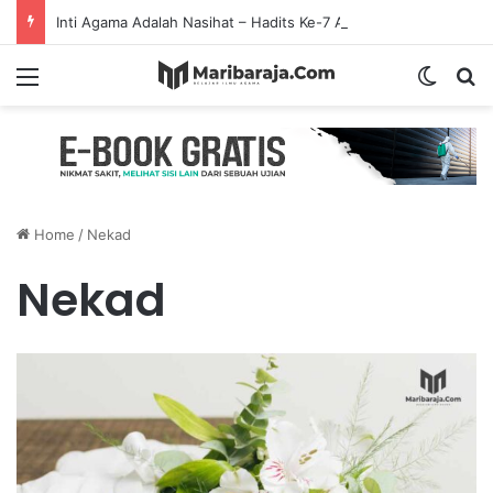
Inti Agama Adalah Nasihat – Hadits Ke-7 Arbain Nawawi
Menu
Switch
S
Home
/
Nekad
Nekad