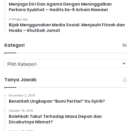
Menjaga Diri Dan Agama Dengan Meninggalkan
Perkara Syubhat – Hadits Ke-6 Arbain Nawawi
4 minggu ago
Bijak Menggunakan Media Sosial: Menjauhi Fitnah dan
Hoaks – Khutbah Jumat
Kategori
K
a
t
Tanya Jawab
e
g
o
November 2, 2019
r
Benarkah Ungkapan “Bumi Pertiwi” Itu Syirik?
i
Oktober 19, 2019
Bolehkah Takut Terhadap Masa Depan dan
Dicabutnya Nikmat?