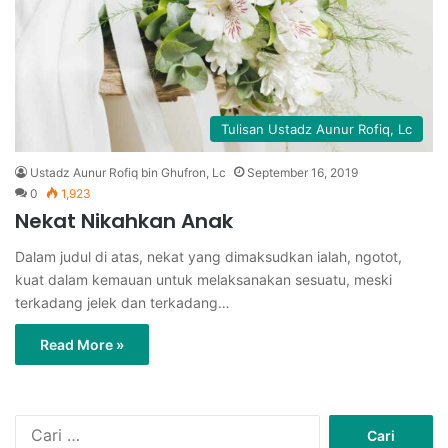
Tulisan Ustadz Aunur Rofiq, Lc
Ustadz Aunur Rofiq bin Ghufron, Lc
September 16, 2019
0
1,923
Nekat Nikahkan Anak
Dalam judul di atas, nekat yang dimaksudkan ialah, ngotot,
kuat dalam kemauan untuk melaksanakan sesuatu, meski
terkadang jelek dan terkadang…
Read More »
C
a