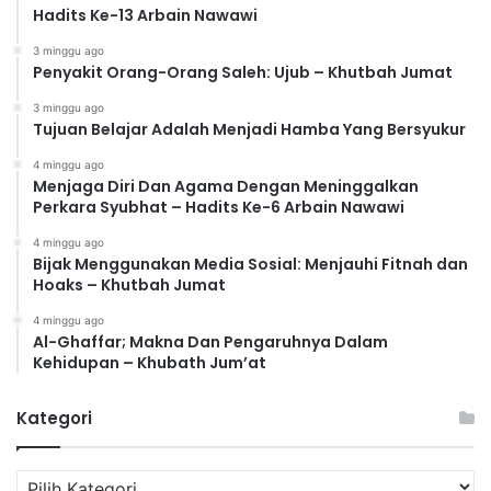
Hadits Ke-13 Arbain Nawawi
3 minggu ago
Penyakit Orang-Orang Saleh: Ujub – Khutbah Jumat
3 minggu ago
Tujuan Belajar Adalah Menjadi Hamba Yang Bersyukur
4 minggu ago
Menjaga Diri Dan Agama Dengan Meninggalkan
Perkara Syubhat – Hadits Ke-6 Arbain Nawawi
4 minggu ago
Bijak Menggunakan Media Sosial: Menjauhi Fitnah dan
Hoaks – Khutbah Jumat
4 minggu ago
Al-Ghaffar; Makna Dan Pengaruhnya Dalam
Kehidupan – Khubath Jum’at
Kategori
K