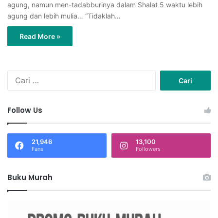
agung, namun men-tadabburinya dalam Shalat 5 waktu lebih
agung dan lebih mulia… “Tidaklah…
Read More »
C
a
r
i
Follow Us
u
n
t
21,946
13,100
u
Fans
Followers
k
:
Buku Murah