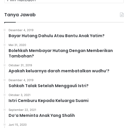
a
t
Tanya Jawab
e
g
o
Desember 4, 2019
r
Bayar Hutang Dahulu Atau Bantu Anak Yatim?
i
Mei 31, 2020
Bolehkah Membayar Hutang Dengan Memberikan
Tambahan?
Oktober 31, 2019
Apakah keluarnya darah membatalkan wudhu’?
Desember 4, 2019
Sahkah Talak Setelah Menggauli Istri?
Oktober 3, 2021
Istri Cemburu Kepada Keluarga Suami
September 22, 2021
Do’a Meminta Anak Yang Shalih
Juni 15, 2020