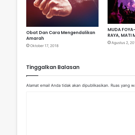
MUDA FOYA-
Obat Dan Cara Mengendalikan
RAYA, MATI
Amarah
Agustus 2, 20
Oktober 17, 2018
Tinggalkan Balasan
Alamat email Anda tidak akan dipublikasikan.
Ruas yang wa
K
o
m
e
n