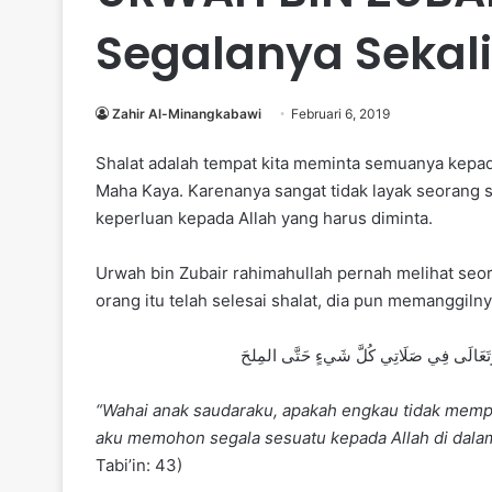
Segalanya Sekal
Zahir Al-Minangkabawi
Februari 6, 2019
Shalat adalah tempat kita meminta semuanya kepad
Maha Kaya. Karenanya sangat tidak layak seorang s
keperluan kepada Allah yang harus diminta.
Urwah bin Zubair rahimahullah pernah melihat seo
orang itu telah selesai shalat, dia pun memanggiln
َكَ وَتَعَالَى فِي صَلَاتِي كُلَّ شَيءٍ حَتَّى المِلحَ
“Wahai anak saudaraku, apakah engkau tidak mem
aku memohon segala sesuatu kepada Allah di dala
Tabi’in: 43)