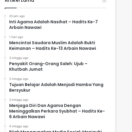
Artikel Lama
20 jam ago
Inti Agama Adalah Nasihat – Hadits Ke-7
Arbain Nawawi
1 hari ago
Mencintai Saudara Muslim Adalah Bukti
Keimanan – Hadits Ke-13 Arbain Nawawi
3 minggu ago
Penyakit Orang-Orang Saleh: Ujub –
Khutbah Jumat
3 minggu ago
Tujuan Belajar Adalah Menjadi Hamba Yang
Bersyukur
3 minggu ago
Menjaga Diri Dan Agama Dengan
Meninggalkan Perkara Syubhat – Hadits Ke-
6 Arbain Nawawi
4 minggu ago
Bijak Menggunakan Media Sosial: Menjauhi