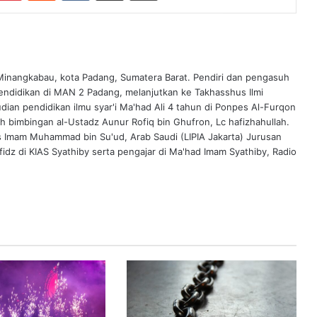
 Minangkabau, kota Padang, Sumatera Barat. Pendiri dan pengasuh
endidikan di MAN 2 Padang, melanjutkan ke Takhasshus Ilmi
ian pendidikan ilmu syar'i Ma'had Ali 4 tahun di Ponpes Al-Furqon
ah bimbingan al-Ustadz Aunur Rofiq bin Ghufron, Lc hafizhahullah.
s Imam Muhammad bin Su'ud, Arab Saudi (LIPIA Jakarta) Jurusan
idz di KIAS Syathiby serta pengajar di Ma'had Imam Syathiby, Radio