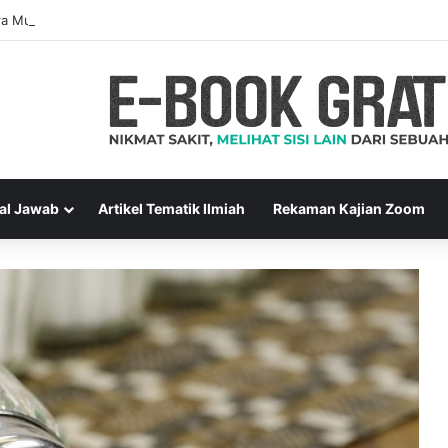
a Muslim Adalah Bukti Keimanan – Hadits Ke-13 Arbain Nawawi
al Jawab
Artikel Tematik Ilmiah
Rekaman Kajian Zoom