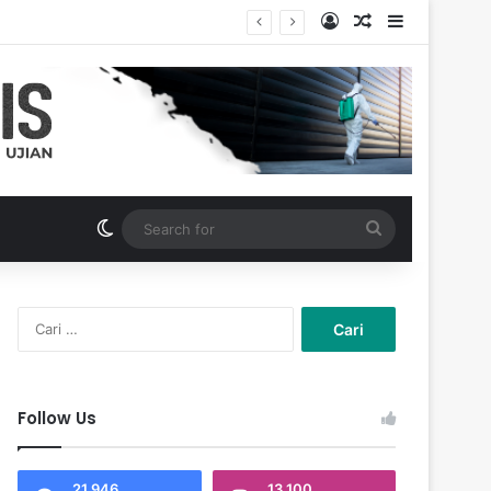
Log In
Random Articl
Sidebar
Switch skin
Search
for
Cari
untuk:
Follow Us
21,946
13,100