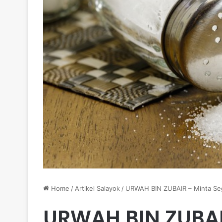
Home
/
Artikel Salayok
/
URWAH BIN ZUBAIR – Minta Seg
URWAH BIN ZUBAI