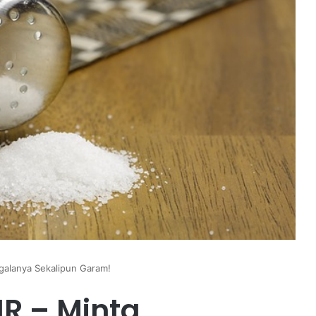
alanya Sekalipun Garam!
R – Minta