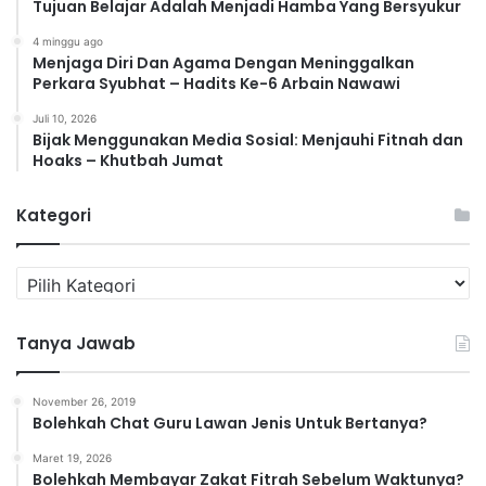
Tujuan Belajar Adalah Menjadi Hamba Yang Bersyukur
4 minggu ago
Menjaga Diri Dan Agama Dengan Meninggalkan
Perkara Syubhat – Hadits Ke-6 Arbain Nawawi
Juli 10, 2026
Bijak Menggunakan Media Sosial: Menjauhi Fitnah dan
Hoaks – Khutbah Jumat
Kategori
K
a
t
Tanya Jawab
e
g
o
November 26, 2019
r
Bolehkah Chat Guru Lawan Jenis Untuk Bertanya?
i
Maret 19, 2026
Bolehkah Membayar Zakat Fitrah Sebelum Waktunya?