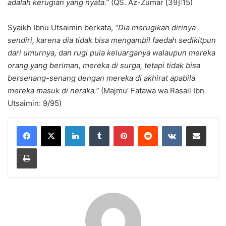
adalah kerugian yang nyata.”
(QS. Az-Zumar [39]:15)
Syaikh Ibnu Utsaimin berkata,
“Dia merugikan dirinya
sendiri, karena dia tidak bisa mengambil faedah sedikitpun
dari umurnya, dan rugi pula keluarganya walaupun mereka
orang yang beriman, mereka di surga, tetapi tidak bisa
bersenang-senang dengan mereka di akhirat apabila
mereka masuk di neraka.”
(Majmu’ Fatawa wa Rasail Ibn
Utsaimin: 9/95)
LinkedIn
Tumblr
Pinterest
Reddit
VKontakte
Share via Email
Print