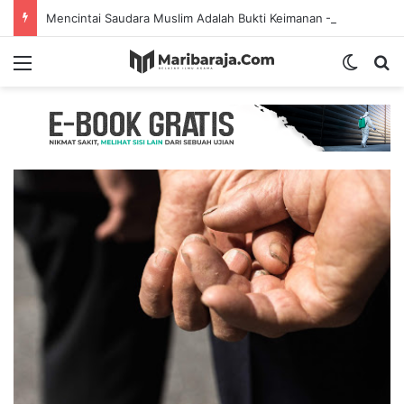
Mencintai Saudara Muslim Adalah Bukti Keimanan – Hadits Ke-13 Arbain Nawawi
Menu
Switch
Se