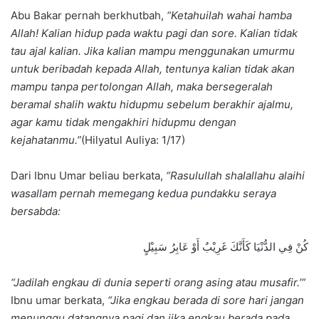
Abu Bakar pernah berkhutbah,
“Ketahuilah wahai hamba
Allah! Kalian hidup pada waktu pagi dan sore. Kalian tidak
tau ajal kalian. Jika kalian mampu menggunakan umurmu
untuk beribadah kepada Allah, tentunya kalian tidak akan
mampu tanpa pertolongan Allah, maka bersegeralah
beramal shalih waktu hidupmu sebelum berakhir ajalmu,
agar kamu tidak mengakhiri hidupmu dengan
kejahatanmu.”
(Hilyatul Auliya: 1/17)
Dari Ibnu Umar beliau berkata,
“Rasulullah shalallahu alaihi
wasallam pernah memegang kedua pundakku seraya
bersabda:
كُنْ فِي الدُّنْيَا كَأَنَّكَ غَرِيْبٌ أَوْ عَابِرُ سَبِيْلٍ
“Jadilah engkau di dunia seperti orang asing atau musafir.’”
Ibnu umar berkata,
“Jika engkau berada di sore hari jangan
menunggu datangnya pagi dan jika engkau berada pada