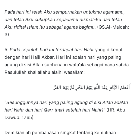
Pada hari ini telah Aku sempurnakan untukmu agamamu,
dan telah Aku cukupkan kepadamu nikmat-Ku dan telah
Aku ridhai Islam itu sebagai agama bagimu.
(QS.Al-Maidah:
3)
5.
Pada sepuluh hari ini terdapat hari Nahr
yang dikenal
dengan hari Hajil Akbar. Hari ini adalah hari yang paling
agung di sisi Allah subhanahu wata’ala sebagaimana sabda
Rasulullah shallallahu alaihi wasallam:
أَعْظَمُ الأَيَّامِ عِنْدَ اللَّهِ يَوْمُ النَّحْرِ ثُمَّ يَوْمُ القَرِّ
“Sesungguhnya hari yang paling agung di sisi Allah adalah
hari Nahr dan hari Qarr (hari setelah hari Nahr)”
(HR. Abu
Dawud: 1765)
Demikianlah pembahasan singkat tentang kemuliaan