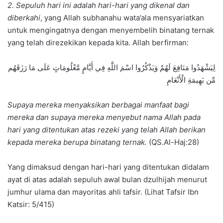
2. Sepuluh hari ini adalah hari-hari yang dikenal dan
diberkahi
, yang Allah subhanahu wata’ala mensyariatkan
untuk mengingatnya dengan menyembelih binatang ternak
yang telah direzekikan kepada kita. Allah berfirman:
لِيَشْهَدُوا مَنَافِعَ لَهُمْ وَيَذْكُرُوا اسْمَ اللَّهِ فِي أَيَّامٍ مَّعْلُومَاتٍ عَلَى مَا رَزَقَهُم
مِّن بَهِيمَةِ الْأَنْعَامِ
Supaya mereka menyaksikan berbagai manfaat bagi
mereka dan supaya mereka menyebut nama Allah pada
hari yang ditentukan atas rezeki yang telah Allah berikan
kepada mereka berupa binatang ternak.
(QS.Al-Haj:28)
Yang dimaksud dengan hari-hari yang ditentukan didalam
ayat di atas adalah sepuluh awal bulan dzulhijah menurut
jumhur ulama dan mayoritas ahli tafsir. (Lihat Tafsir Ibn
Katsir: 5/415)