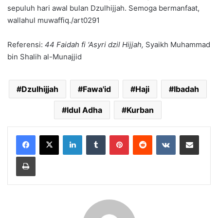
sepuluh hari awal bulan Dzulhijjah. Semoga bermanfaat,
wallahul muwaffiq./art0291
Referensi:
44 Faidah fi ‘Asyri dzil Hijjah,
Syaikh Muhammad
bin Shalih al-Munajjid
Dzulhijjah
Fawa'id
Haji
Ibadah
Idul Adha
Kurban
LinkedIn
Tumblr
Pinterest
Reddit
VKontakte
Share via Email
Print