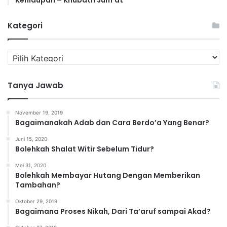
Kehidupan – Khubath Jum’at
Kategori
K
a
t
Tanya Jawab
e
g
o
November 19, 2019
r
Bagaimanakah Adab dan Cara Berdo’a Yang Benar?
i
Juni 15, 2020
Bolehkah Shalat Witir Sebelum Tidur?
Mei 31, 2020
Bolehkah Membayar Hutang Dengan Memberikan
Tambahan?
Oktober 29, 2019
Bagaimana Proses Nikah, Dari Ta’aruf sampai Akad?