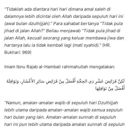
“Tidaklah ada diantara hari hari dimana amal saleh di
dalamnya lebih dicintai oleh Allah daripada sepuluh hari ini
(awal bulan dzulhijjah).” Para sahabat bertanya “Tidak pula
jihad di jalan Allah?” Beliau menjawab “Tidak pula jihad di
jalan Allah, kecuali seorang yang keluar membawa jiwa dan
hartanya lalu ia tidak kembali lagi (mati syahid).”
(HR.
Bukhari: 969)
Imam Ibnu Rajab al-Hambali rahimahullah mengatakan:
لَكِنَّ فَرَائِضَ عَشْرِ ذِي الحِجَّةِ أَفْضَلُ مِنْ فَرَائِضِ سَائِرِ الأَعْشَارِ، وَنَوَافِلَهُ
أَفْضَلُ مِنْ نَوَافِلِهَا
“Namun, amalan-amalan wajib di sepuluh hari Dzulhijjah
lebih utama daripada amalan-amalan wajib semua sepuluh
hari bulan yang lain. Amalan-amalan sunnah di sepuluh
hari ini pun lebih utama daripada amalan sunnah di sepuluh