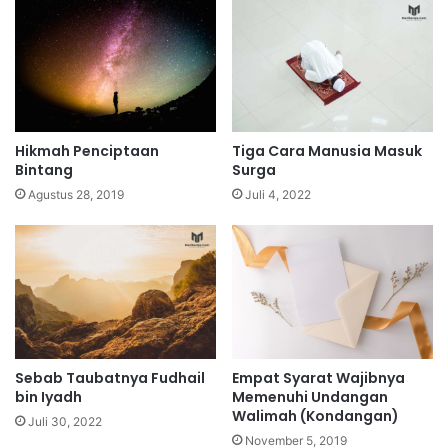
Hikmah Penciptaan
Tiga Cara Manusia Masuk
Bintang
Surga
Agustus 28, 2019
Juli 4, 2022
Sebab Taubatnya Fudhail
Empat Syarat Wajibnya
bin Iyadh
Memenuhi Undangan
Walimah (Kondangan)
Juli 30, 2022
November 5, 2019