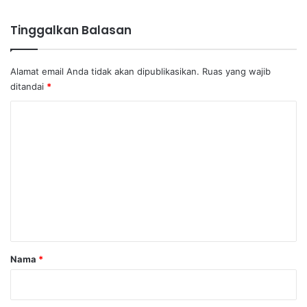
Tinggalkan Balasan
Alamat email Anda tidak akan dipublikasikan.
Ruas yang wajib
ditandai
*
K
o
m
e
n
t
a
r
Nama
*
*