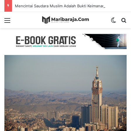
Mencintai Saudara Muslim Adalah Bukti Keimanan – Hadits Ke-13 Arbain Nawawi
Menu
Switch
S