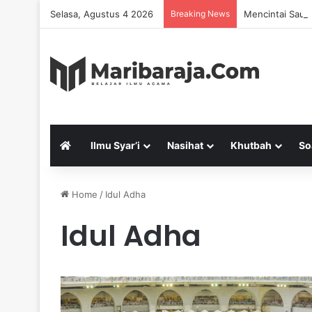
Selasa, Agustus 4 2026
Breaking News
Mencintai Saud
Ilmu Syar’i
Nasihat
Khutbah
So
Home
/
Idul Adha
Idul Adha