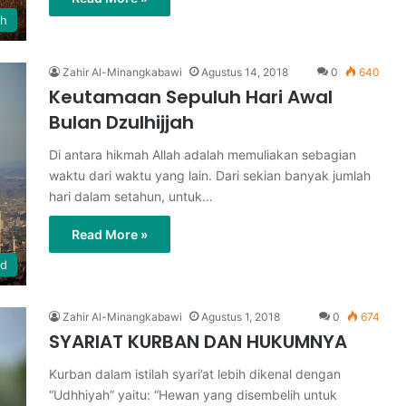
ih
Zahir Al-Minangkabawi
Agustus 14, 2018
0
640
Keutamaan Sepuluh Hari Awal
Bulan Dzulhijjah
Di antara hikmah Allah adalah memuliakan sebagian
waktu dari waktu yang lain. Dari sekian banyak jumlah
hari dalam setahun, untuk…
Read More »
id
Zahir Al-Minangkabawi
Agustus 1, 2018
0
674
SYARIAT KURBAN DAN HUKUMNYA
Kurban dalam istilah syari’at lebih dikenal dengan
“Udhhiyah” yaitu: “Hewan yang disembelih untuk