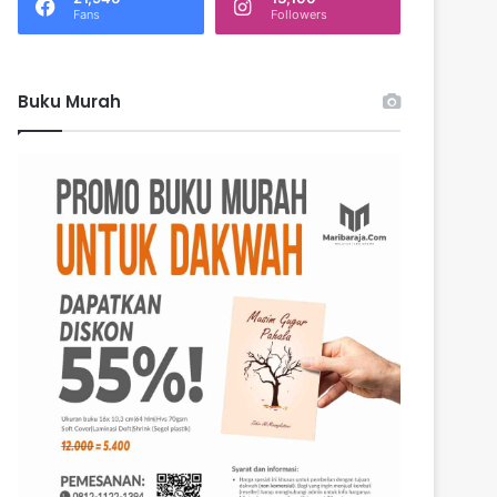
k
Fans
Followers
:
Buku Murah