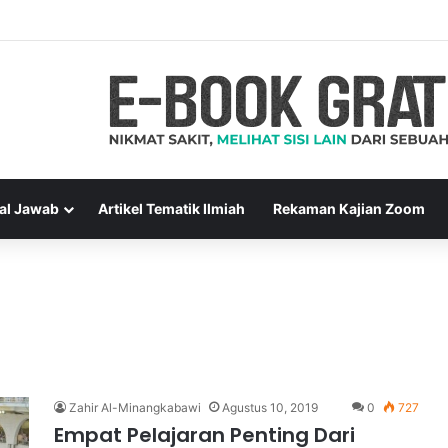
ara Muslim Adalah Bukti Keimanan – Hadits Ke-13 Arbain Nawawi
al Jawab
Artikel Tematik Ilmiah
Rekaman Kajian Zoom
Zahir Al-Minangkabawi
Agustus 10, 2019
0
727
Empat Pelajaran Penting Dari