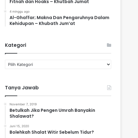
Fitnah dan Hoaks – Khutbah Jumat
4 minggu ago
Al-Ghaffar; Makna Dan Pengaruhnya Dalam
Kehidupan – Khubath Jum’at
Kategori
K
a
t
e
Tanya Jawab
g
o
r
November 7, 2019
i
Betulkah Jika Pengen Umrah Banyakin
Shalawat?
Juni 15, 2020
Bolehkah Shalat Witir Sebelum Tidur?