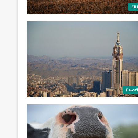
Fik
Fawa'