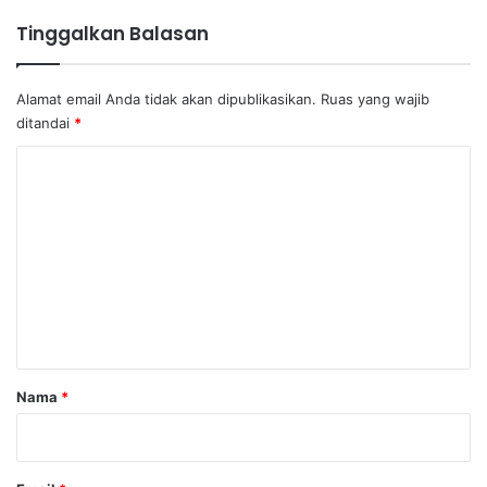
Tinggalkan Balasan
Alamat email Anda tidak akan dipublikasikan.
Ruas yang wajib
ditandai
*
K
o
m
e
n
t
a
r
Nama
*
*