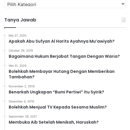
K
a
t
Tanya Jawab
e
g
o
Mei 27, 2020
r
Apakah Abu Sufyan Al Harits Ayahnya Mu’awiyah?
i
Oktober 29, 2019
Bagaimana Hukum Berjabat Tangan Dengan Waria?
Mei 31, 2020
Bolehkah Membayar Hutang Dengan Memberikan
Tambahan?
November 2, 2019
Benarkah Ungkapan “Bumi Pertiwi” Itu Syirik?
Desember 4, 2019
Bolehkah Menjual TV Kepada Sesama Muslim?
September 29, 2021
Membuka Aib Setelah Menikah, Haruskah?