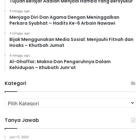
Tujuan Belajar Adalah Menjadi Hamba Yang Bersyukur
3 minggu ago
Menjaga Diri Dan Agama Dengan Meninggalkan
Perkara Syubhat – Hadits Ke-6 Arbain Nawawi
4 minggu ago
Bijak Menggunakan Media Sosial: Menjauhi Fitnah dan
Hoaks – Khutbah Jumat
4 minggu ago
Al-Ghaffar; Makna Dan Pengaruhnya Dalam
Kehidupan – Khubath Jum’at
Kategori
K
a
t
Tanya Jawab
e
g
o
Juni 17, 2020