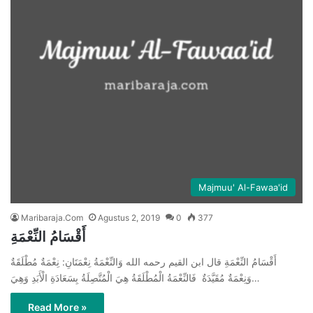
Majmuu' Al-Fawaa'id
Maribaraja.Com
Agustus 2, 2019
0
377
أَقْسَامُ النِّعْمَةِ
أَقْسَامُ النِّعْمَةِ قال ابن القيم رحمه الله وَالنِّعْمَةُ نِعْمَتَانِ: نِعْمَةٌ مُطْلَقَةٌ
وَنِعْمَةٌ مُقَيَّدَةٌ فَالنِّعْمَةُ الْمُطْلَقَةُ هِيَ الْمُتَّصِلَةُ بِسَعَادَةِ الْأَبَدِ وَهِيَ…
Read More »