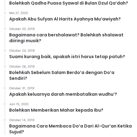
r
Bolehkah Qadha Puasa Syawal di Bulan Dzul Qa’dah?
i
Mei 27, 2020
Apakah Abu Sufyan Al Harits Ayahnya Mu’awiyah?
Oktober 20, 2019
Bagaimana cara bershalawat? Bolehkah shalawat
diiringi musik?
Oktober 24, 2019
Suami kurang baik, apakah istri harus tetap patuh?
Oktober 28, 2019
Bolehkah Sebelum Salam Berdo’a dengan Do’a
Sendiri?
Oktober 31, 2019
Apakah keluarnya darah membatalkan wudhu’?
Juni 15, 2020
Bolehkan Memberikan Mahar kepada Ibu?
Oktober 14, 2019
Bagaimana Cara Membaca Do’a Dari Al-Qur’an Ketika
Sujud?