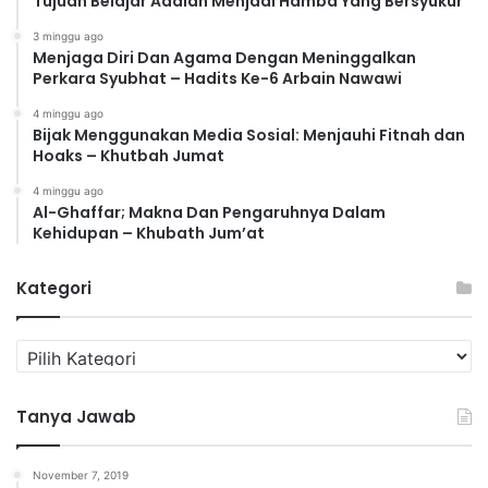
Tujuan Belajar Adalah Menjadi Hamba Yang Bersyukur
3 minggu ago
Menjaga Diri Dan Agama Dengan Meninggalkan
Perkara Syubhat – Hadits Ke-6 Arbain Nawawi
4 minggu ago
Bijak Menggunakan Media Sosial: Menjauhi Fitnah dan
Hoaks – Khutbah Jumat
4 minggu ago
Al-Ghaffar; Makna Dan Pengaruhnya Dalam
Kehidupan – Khubath Jum’at
Kategori
K
a
t
Tanya Jawab
e
g
o
November 7, 2019
r