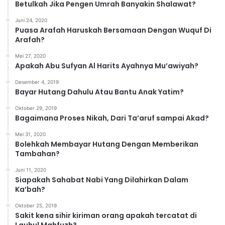
Betulkah Jika Pengen Umrah Banyakin Shalawat?
i
Juni 24, 2020
Puasa Arafah Haruskah Bersamaan Dengan Wuquf Di
Arafah?
Mei 27, 2020
Apakah Abu Sufyan Al Harits Ayahnya Mu’awiyah?
Desember 4, 2019
Bayar Hutang Dahulu Atau Bantu Anak Yatim?
Oktober 29, 2019
Bagaimana Proses Nikah, Dari Ta’aruf sampai Akad?
Mei 31, 2020
Bolehkah Membayar Hutang Dengan Memberikan
Tambahan?
Juni 11, 2020
Siapakah Sahabat Nabi Yang Dilahirkan Dalam
Ka’bah?
Oktober 25, 2019
Sakit kena sihir kiriman orang apakah tercatat di
Lauhul Mahfuzh?