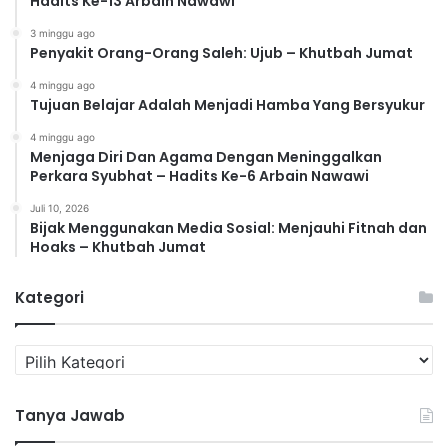
Hadits Ke-13 Arbain Nawawi
3 minggu ago
Penyakit Orang-Orang Saleh: Ujub – Khutbah Jumat
4 minggu ago
Tujuan Belajar Adalah Menjadi Hamba Yang Bersyukur
4 minggu ago
Menjaga Diri Dan Agama Dengan Meninggalkan
Perkara Syubhat – Hadits Ke-6 Arbain Nawawi
Juli 10, 2026
Bijak Menggunakan Media Sosial: Menjauhi Fitnah dan
Hoaks – Khutbah Jumat
Kategori
K
a
t
Tanya Jawab
e
g