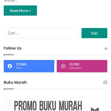
tatkala…
Read More »
C
a
r
i
Follow Us
u
n
t
21,946
13,100
u
Fans
Followers
k
:
Buku Murah