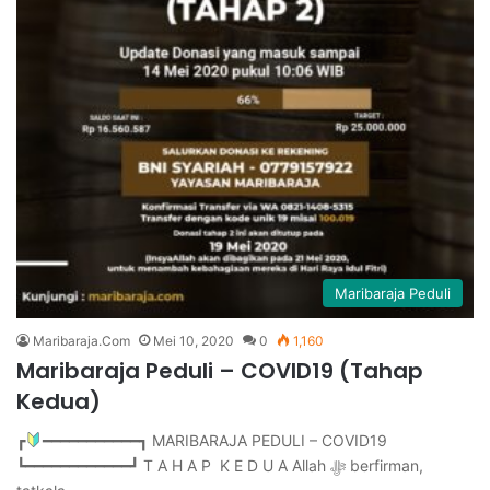
Maribaraja Peduli
Maribaraja.Com
Mei 10, 2020
0
1,160
Maribaraja Peduli – COVID19 (Tahap
Kedua)
┏
━━━━━━━━━━━┓ MARIBARAJA PEDULI – COVID19
┗━━━━━━━━━━━━┛ T A H A P K E D U A Allah ﷻ berfirman,