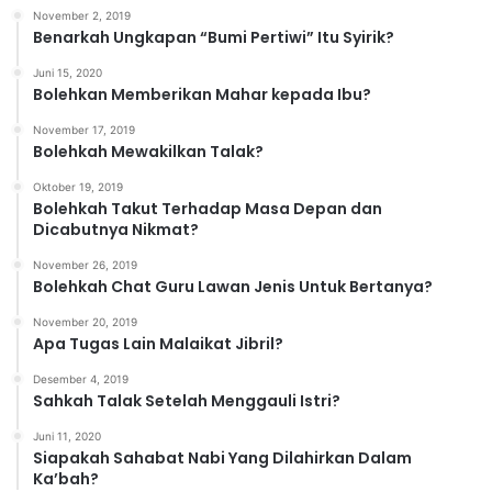
o
November 2, 2019
r
Benarkah Ungkapan “Bumi Pertiwi” Itu Syirik?
i
Juni 15, 2020
Bolehkan Memberikan Mahar kepada Ibu?
November 17, 2019
Bolehkah Mewakilkan Talak?
Oktober 19, 2019
Bolehkah Takut Terhadap Masa Depan dan
Dicabutnya Nikmat?
November 26, 2019
Bolehkah Chat Guru Lawan Jenis Untuk Bertanya?
November 20, 2019
Apa Tugas Lain Malaikat Jibril?
Desember 4, 2019
Sahkah Talak Setelah Menggauli Istri?
Juni 11, 2020
Siapakah Sahabat Nabi Yang Dilahirkan Dalam
Ka’bah?