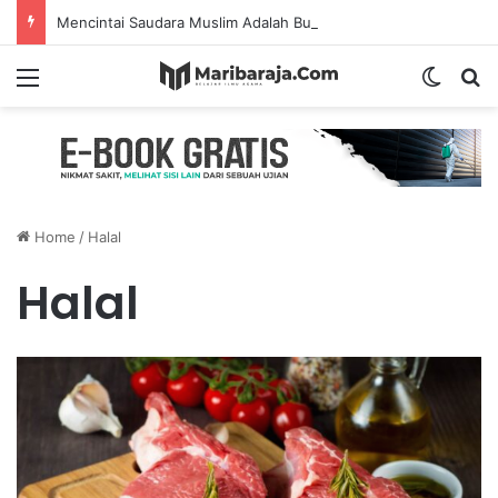
Mencintai Saudara Muslim Adalah Bukti Keimanan – Hadits Ke-13 Arbain Nawawi
Menu
Switch
S
Home
/
Halal
Halal