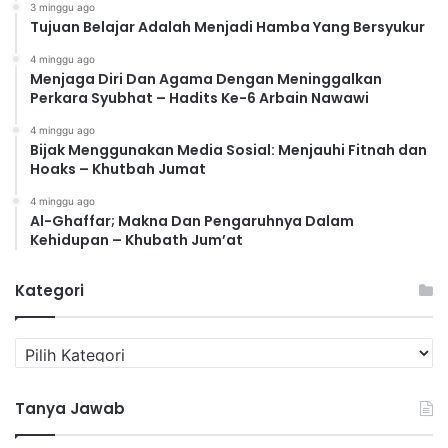
3 minggu ago
Tujuan Belajar Adalah Menjadi Hamba Yang Bersyukur
4 minggu ago
Menjaga Diri Dan Agama Dengan Meninggalkan
Perkara Syubhat – Hadits Ke-6 Arbain Nawawi
4 minggu ago
Bijak Menggunakan Media Sosial: Menjauhi Fitnah dan
Hoaks – Khutbah Jumat
4 minggu ago
Al-Ghaffar; Makna Dan Pengaruhnya Dalam
Kehidupan – Khubath Jum’at
Kategori
K
a
t
Tanya Jawab
e
g