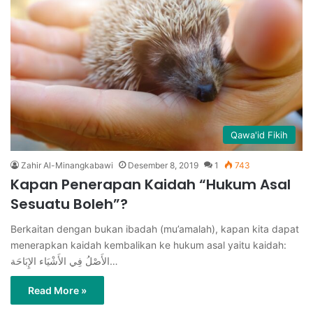
Qawa'id Fikih
Zahir Al-Minangkabawi
Desember 8, 2019
1
743
Kapan Penerapan Kaidah “Hukum Asal
Sesuatu Boleh”?
Berkaitan dengan bukan ibadah (mu’amalah), kapan kita dapat
menerapkan kaidah kembalikan ke hukum asal yaitu kaidah:
الأَصْلُ فِي الأَشْيَاء الإِبَاحَة…
Read More »