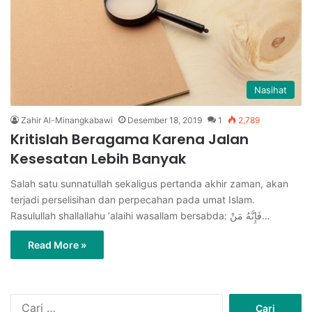
Nasihat
Zahir Al-Minangkabawi
Desember 18, 2019
1
2,789
Kritislah Beragama Karena Jalan
Kesesatan Lebih Banyak
Salah satu sunnatullah sekaligus pertanda akhir zaman, akan
terjadi perselisihan dan perpecahan pada umat Islam.
Rasulullah shallallahu ‘alaihi wasallam bersabda: فَإِنَّهُ مَنْ…
Read More »
C