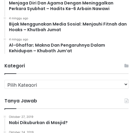
Menjaga Diri Dan Agama Dengan Meninggalkan
Perkara Syubhat – Hadits Ke-6 Arbain Nawawi
4 minggu ago
Bijak Menggunakan Media Sosial: Menjauhi Fitnah dan
Hoaks – Khutbah Jumat
4 minggu ago
Al-Ghaffar; Makna Dan Pengaruhnya Dalam
Kehidupan – Khubath Jum’at
Kategori
K
a
t
Tanya Jawab
e
g
o
Oktober 27, 2019
r
Nabi Dikuburkan di Masjid?
i
Oktober 24, 2019